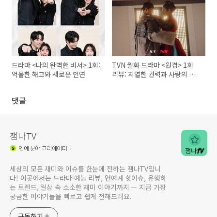
드라마 <나의 완벽한 비서> 1회:
TVN 월화 드라마 <원경> 1회
억울한 해고와 새로운 인연
리뷰: 치열한 권력과 사랑의 서
막"
댓글
잼나TV
연예
분야 크리에이터
세상의 모든 재미와 이슈를 한눈에 전하는 잼나TV입니
다! 이곳에서는 드라마·예능 리뷰, 연예계 핫이슈, 유행하
는 트렌드, 일상 속 소소한 재미 이야기까지 — 지금 가장
궁금한 이야기들을 빠르고 쉽게 전해드려요.
구독하기