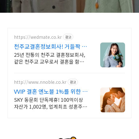
https://wedmate.co.kr
광고
천주교결혼정보회사! 거들짝 이
상형 프로필 무료 받아보기
25년 전통의 천주교 결혼정보회사,
같은 천주교 교우로서 결혼을 함께
만듭니다.
http://www.nnoble.co.kr
광고
VVIP 결혼 엔노블 1%를 위한 상
류층 결정사
SKY 동문회 단독제휴! 100억이상
자산가 1,002명, 업계최초 성혼주의
시행 변호사검증 회원수 공개, 전문
직/엘리트/노블레스 전문, 여성가족
부장관대상 2회수상