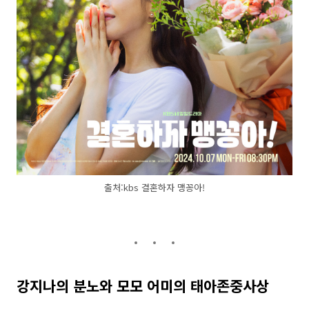
출처:kbs 결혼하자 맹꽁아!
강지나의 분노와 모모 어미의 태아존중사상