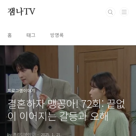
본문 바로가기
잼나TV
홈
태그
방명록
프로그램이야기
결혼하자 맹꽁아! 72회: 끝없
이 이어지는 갈등과 오해
by 프리디와이♡
2025. 1. 21.