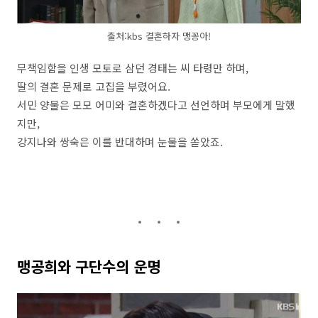
출처:kbs 결혼하자 맹꽁아!
무책임함을 인생 모토로 삼던 경태는 씨 타령만 하며,
딸의 결혼 문제로 고집을 부렸어요.
서민 양물은 모모 어미와 결혼하겠다고 선언하며 부모에게 말했
지만,
강지나와 쌍숙은 이를 반대하며 눈물을 쏟았죠.
맹공희와 구단수의 운명