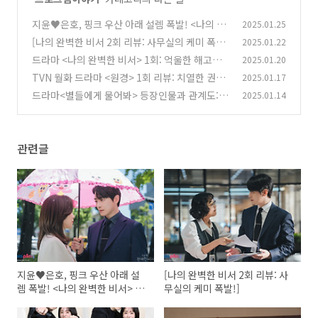
지윤♥은호, 핑크 우산 아래 설렘 폭발! <나의 완
2025.01.25
벽한 비서> 3회 리뷰
[나의 완벽한 비서 2회 리뷰: 사무실의 케미 폭
2025.01.22
(6)
발!]
드라마 <나의 완벽한 비서> 1회: 억울한 해고와
2025.01.20
(4)
새로운 인연
TVN 월화 드라마 <원경> 1회 리뷰: 치열한 권력
2025.01.17
(11)
과 사랑의 서막"
드라마<별들에게 물어봐> 등장인물과 관계도:
2025.01.14
(4)
우주 속에서 피어나는 로맨스와 드라마
(4)
관련글
지윤♥은호, 핑크 우산 아래 설
[나의 완벽한 비서 2회 리뷰: 사
렘 폭발! <나의 완벽한 비서> 3
무실의 케미 폭발!]
회 리뷰