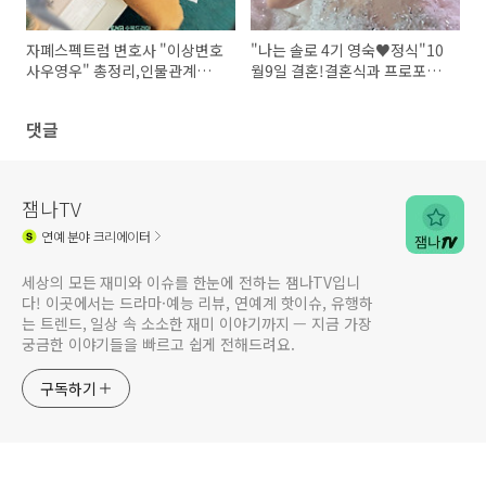
자폐스펙트럼 변호사 "이상변호
"나는 솔로 4기 영숙♥정식"10
사우영우" 총정리,인물관계도,
월9일 결혼!결혼식과 프로포즈
등장인물,회차별줄거리,결말,감
공개
상평
댓글
잼나TV
연예
분야 크리에이터
세상의 모든 재미와 이슈를 한눈에 전하는 잼나TV입니
다! 이곳에서는 드라마·예능 리뷰, 연예계 핫이슈, 유행하
는 트렌드, 일상 속 소소한 재미 이야기까지 — 지금 가장
궁금한 이야기들을 빠르고 쉽게 전해드려요.
구독하기