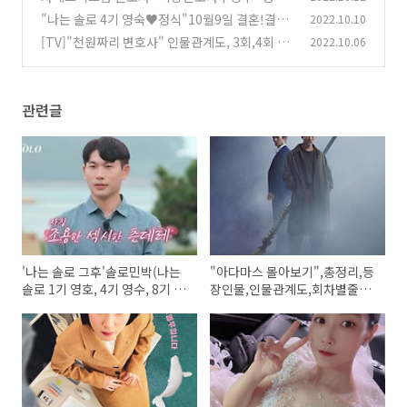
리,인물관계도,등장인물,회차별줄거리,결말,감
"나는 솔로 4기 영숙♥정식"10월9일 결혼!결혼
2022.10.10
상평
식과 프로포즈 공개
(39)
[TV]"천원짜리 변호사" 인물관계도, 3회,4회 줄
2022.10.06
(62)
거리,내용
(22)
관련글
'나는 솔로 그후'솔로민박(나는
"아다마스 몰아보기",총정리,등
솔로 1기 영호, 4기 영수, 8기 영
장인물,인물관계도,회차별줄거
수)가 새로운 사랑을 찾기 위해
리 및 결말 총정리
솔로 민박