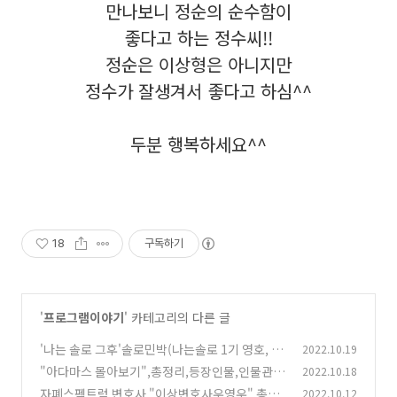
만나보니 정순의 순수함이
좋다고 하는 정수씨!!
정순은 이상형은 아니지만
정수가 잘생겨서 좋다고 하심^^
두분 행복하세요^^
18
구독하기
'
프로그램이야기
' 카테고리의 다른 글
'나는 솔로 그후'솔로민박(나는솔로 1기 영호, 4
2022.10.19
기 영수, 8기 영수)가 새로운 사랑을 찾기 위해 솔
"아다마스 몰아보기",총정리,등장인물,인물관계
2022.10.18
로 민박
도,회차별줄거리 및 결말 총정리
(20)
자폐스펙트럼 변호사 "이상변호사우영우" 총정
2022.10.12
(24)