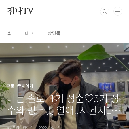
본문 바로가기
잼나TV
홈
태그
방명록
프로그램이야기
나는 솔로' 1기 정순♡5기 정
수와 핑크빛 열애..사귄지120
일 넘었다
by 프리디와이♡
2022. 10. 14.