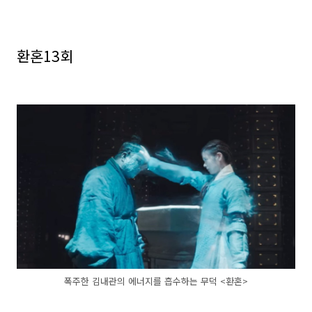
환혼13회
폭주한 김내관의 에너지를 흡수하는 무덕 <환혼>