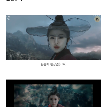
환혼에 한장면(낙수)