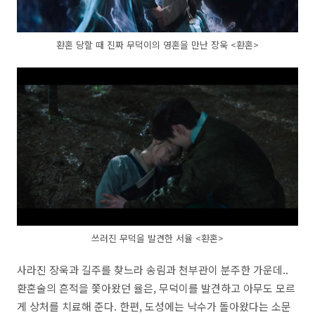
환혼 당할 때 진짜 무덕이의 영혼을 만난 장욱 <환혼>
쓰러진 무덕을 발견한 서율 <환혼>
사라진 장욱과 길주를 찾느라 송림과 천부관이 분주한 가운데..
환혼술의 흔적을 쫓아왔던 율은, 무덕이를 발견하고 아무도 모르
게 상처를 치료해 준다. 한편, 도성에는 낙수가 돌아왔다는 소문