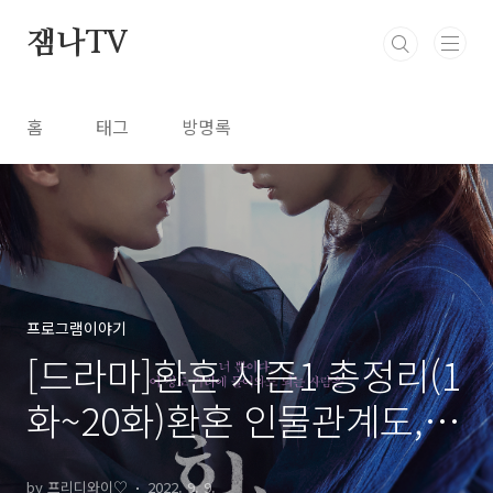
본문 바로가기
잼나TV
홈
태그
방명록
프로그램이야기
[드라마]환혼 시즌1 총정리(1
화~20화)환혼 인물관계도,환
혼 줄거리,환혼 결말/환혼2여
by 프리디와이♡
2022. 9. 9.