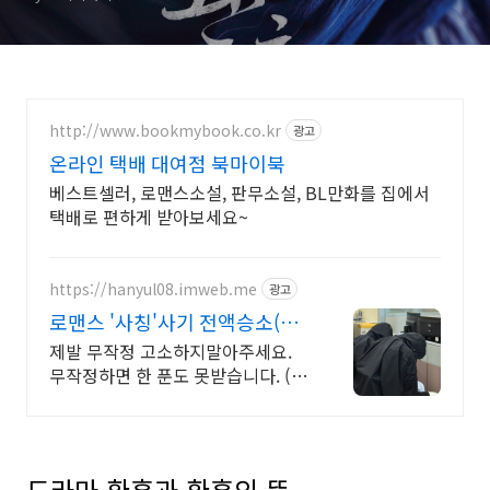
주인공,시즌2가 있음을 짐작
하는 결말
http://www.bookmybook.co.kr
광고
온라인 택배 대여점 북마이북
베스트셀러, 로맨스소설, 판무소설, BL만화를 집에서
택배로 편하게 받아보세요~
https://hanyul08.imweb.me
광고
로맨스 '사칭'사기 전액승소(3
억7천) 사례보유
제발 무작정 고소하지말아주세요.
무작정하면 한 푼도 못받습니다. (법
무법인 한율)
드라마 환혼과 환혼의 뜻