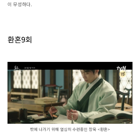
이 무성하다.
환혼9회
밖에 나가기 위해 열심히 수련중인 장욱 <환혼>