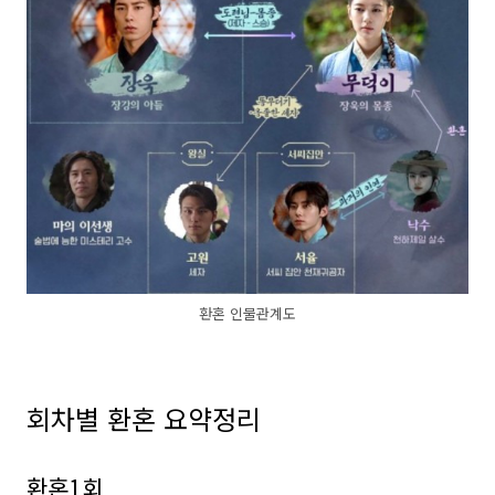
환혼 인물관계도
회차별 환혼 요약정리
환혼1회