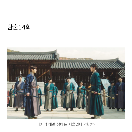
환혼14회
마지막 대련 상대는 서율었다 <환혼>