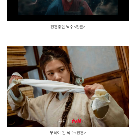
환혼중인 낙수<환혼>
무덕이 된 낙수<환혼>