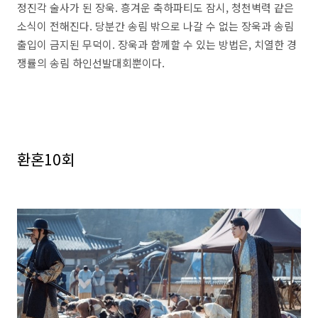
정진각 술사가 된 장욱. 흥겨운 축하파티도 잠시, 청천벽력 같은
소식이 전해진다. 당분간 송림 밖으로 나갈 수 없는 장욱과 송림
출입이 금지된 무덕이. 장욱과 함께할 수 있는 방법은, 치열한 경
쟁률의 송림 하인선발대회뿐이다.
환혼10회