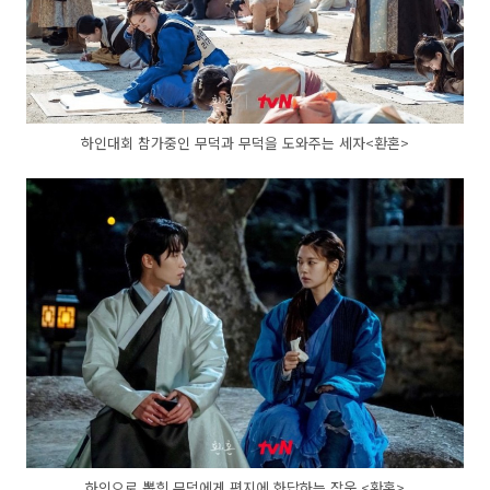
하인대회 참가중인 무덕과 무덕을 도와주는 세자<환혼>
하인으로 뽑힌 무덕에게 편지에 화답하는 장욱 <환혼>