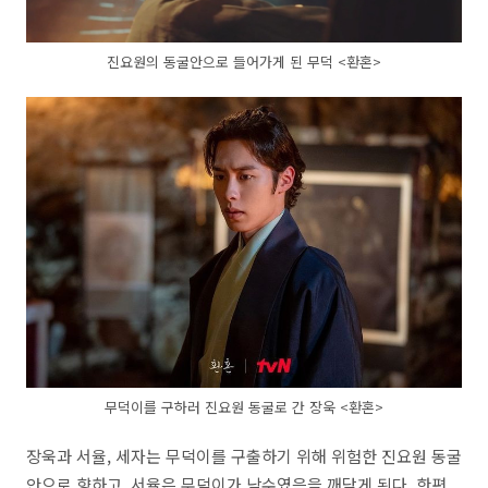
진요원의 동굴안으로 들어가게 된 무덕 <환혼>
무덕이를 구하러 진요원 동굴로 간 장욱 <환혼>
장욱과 서율, 세자는 무덕이를 구출하기 위해 위험한 진요원 동굴
안으로 향하고, 서율은 무덕이가 낙수였음을 깨닫게 된다. 한편,