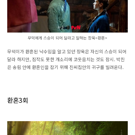
무덕에게 스승이 되어 달라고 말하는 장욱<환혼>
무덕이가 환혼된 낙수임을 알고 있던 장욱은 자신의 스승이 되어
달라 하지만, 짐작도 못한 개소리에 코웃음치는 것도 잠시. 박진
은 송림 안에 환혼인을 잡기 위해 진씨집안의 귀구를 빌려온다.
환혼3회