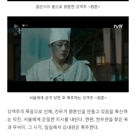
젊은이의 몸으로 환혼한 강객주 <환혼>
서율에게 공격 당한 후 폭주하는 강객주 <환혼>
강객주의 죽음으로 인해, 진무가 환혼인을 만들고 있음을 확신하
는 박진. 서율에게 은밀한 지시를 내린다. 한편, 천부관을 찾은 욱
과 무덕이. 그 시각, 밀실에서 김내관은 폭주한다.