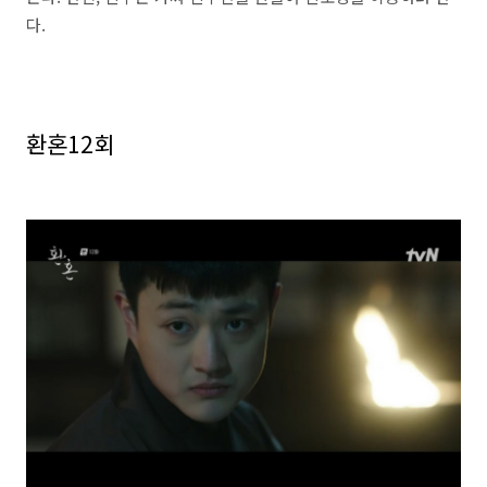
다.
환혼12회