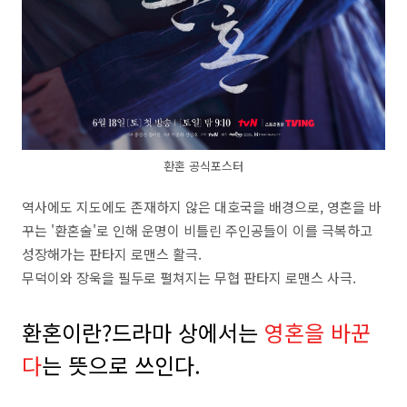
환혼 공식포스터
역사에도 지도에도 존재하지 않은 대호국을 배경으로, 영혼을 바
꾸는 '환혼술'로 인해 운명이 비틀린 주인공들이 이를 극복하고
성장해가는 판타지 로맨스 활극.
무덕이와 장욱을 필두로 펼쳐지는 무협 판타지 로맨스 사극.
환혼이란?드라마 상에서는
영혼을 바꾼
다
는 뜻으로 쓰인다.