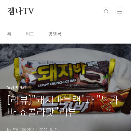
본문 바로가기
잼나TV
홈
태그
방명록
일상이야기
[리뷰]"돼지바블랙"과 "누가
바 쇼콜라맛"리뷰
by 프리디와이♡
2022. 8. 21.