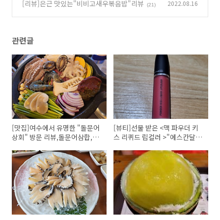
설빙"
[리뷰]은근 맛있는"비비고새우볶음밥"리뷰
2022.08.16
(25)
(21)
관련글
[맛집]여수에서 유명한 "돌문어
[뷰티]선물 받은 <맥 파우더 키
상회" 방문 리뷰,돌문어삼합,돌
스 리퀴드 립컬러 >"에스칸달
문어라면과 볶음밥 클리어~
로"컬러 리뷰