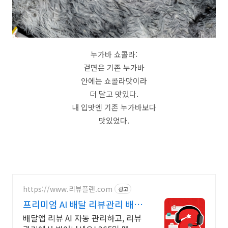
누가바 쇼콜라:
겉면은 기존 누가바
안에는 쇼콜라맛이라
더 달고 맛있다.
내 입맛엔 기존 누가바보다
맛있었다.
https://www.리뷰플랜.com
광고
프리미엄 AI 배달 리뷰관리 배
민,쿠팡,요기요 리뷰 관리
배달앱 리뷰 AI 자동 관리하고, 리뷰