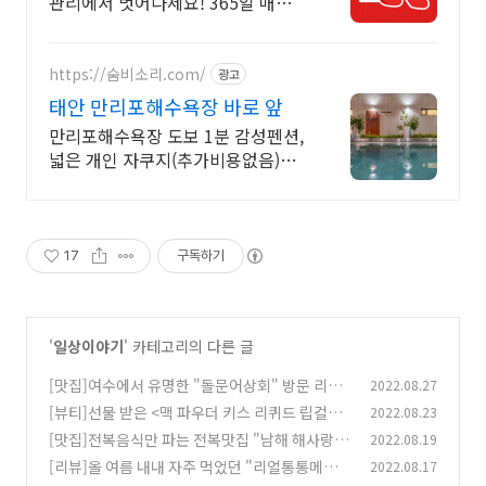
관리에서 벗어나세요! 365일 매일
자동으로 배민,쿠팡이츠,요기요,땡
겨요 리뷰 종합 관리
https://숨비소리.com/
광고
태안 만리포해수욕장 바로 앞
만리포해수욕장 도보 1분 감성펜션,
넓은 개인 자쿠지(추가비용없음)
NEW 신규오픈 (간식바구니 제공)
따뜻한 야외노천탕인가? 수영장인
가?
17
구독하기
'
일상이야기
' 카테고리의 다른 글
[맛집]여수에서 유명한 "돌문어상회" 방문 리뷰,
2022.08.27
돌문어삼합,돌문어라면과 볶음밥 클리어~
[뷰티]선물 받은 <맥 파우더 키스 리퀴드 립컬러
2022.08.23
(8)
>"에스칸달로"컬러 리뷰
[맛집]전복음식만 파는 전복맛집 "남해 해사랑전
2022.08.19
(29)
복마을"
[리뷰]올 여름 내내 자주 먹었던 "리얼통통메론
2022.08.17
(49)