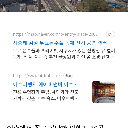
https://map.naver.com/p/entry/place/2063787
광고
708
지중해 감성 무료온수풀 독채 전시 공연 갤러리
문화공간
무료 온수풀과 프라이빗 자쿠지가 있는 산방산 뷰 컬러
독채. 커플, 대가족 추천 귤정원과 계절 꽃 조경 산책,
호텔급 침구로 푹 쉬는 제주 감성 빌리지 독채.
https://www.airbnb.co.kr
광고
여수여행지 에어비앤비 여수 밤
바다 감성 숙소
전용 수영장과 주방, 세탁기와 건조
기까지 갖춘 여수 숙소. 여수여행지.
전용 테라스와 바비큐 그릴이 제공
되는 숙소를 예약하세요.
여수에서 꼭 가볼만한 여행지 30곳