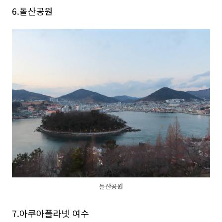
6.돌산공원
돌산공원
7.아쿠아플라넷 여수