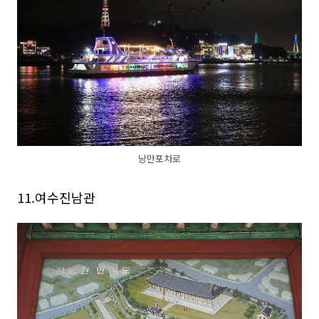
낭만포차로
11.여수진남관