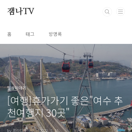
본문 바로가기
잼나TV
홈
태그
방명록
일상이야기
[여행]휴가가기 좋은"여수 추
천여행지 30곳"
by 프리디와이♡
2022. 7. 15.