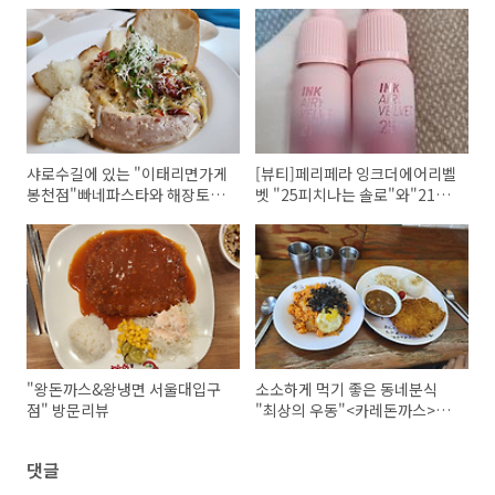
샤로수길에 있는 "이태리면가게
[뷰티]페리페라 잉크더에어리벨
봉천점"빠네파스타와 해장토마
벳 "25피치나는 솔로"와"21물
토 파스타
복피치"구매 리뷰
"왕돈까스&왕냉면 서울대입구
소소하게 먹기 좋은 동네분식
점" 방문리뷰
"최상의 우동"<카레돈까스>와
<스팸김치볶음밥>
댓글