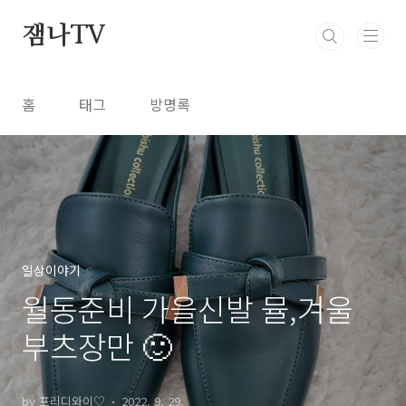
본문 바로가기
잼나TV
홈
태그
방명록
일상이야기
월동준비 가을신발 뮬,겨울
부츠장만 🙂
by 프리디와이♡
2022. 9. 29.