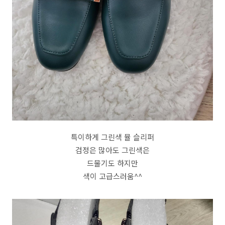
특이하게 그린색 뮬 슬리퍼
검정은 많아도 그린색은
드물기도 하지만
색이 고급스러움^^