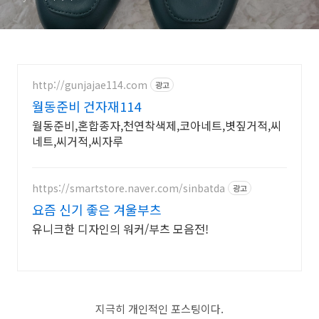
http://gunjajae114.com
광고
월동준비 건자재114
월동준비,혼합종자,천연착색제,코아네트,볏짚거적,씨
네트,씨거적,씨자루
https://smartstore.naver.com/sinbatda
광고
요즘 신기 좋은 겨울부츠
유니크한 디자인의 워커/부츠 모음전!
지극히 개인적인 포스팅이다.