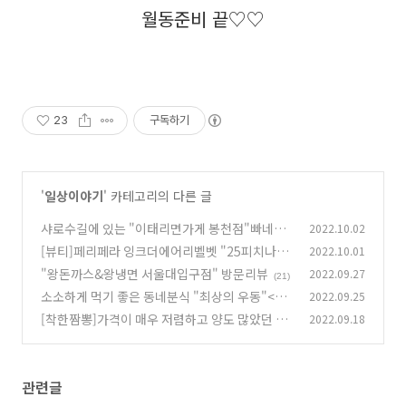
월동준비 끝♡♡
23
구독하기
'
일상이야기
' 카테고리의 다른 글
샤로수길에 있는 "이태리면가게 봉천점"빠네파
2022.10.02
스타와 해장토마토 파스타
[뷰티]페리페라 잉크더에어리벨벳 "25피치나는
2022.10.01
(24)
솔로"와"21물복피치"구매 리뷰
"왕돈까스&왕냉면 서울대입구점" 방문리뷰
2022.09.27
(14)
(21)
소소하게 먹기 좋은 동네분식 "최상의 우동"<카
2022.09.25
레돈까스>와 <스팸김치볶음밥>
[착한짬뽕]가격이 매우 저렴하고 양도 많았던 남
2022.09.18
(15)
양주시 짜장면맛집
(35)
관련글