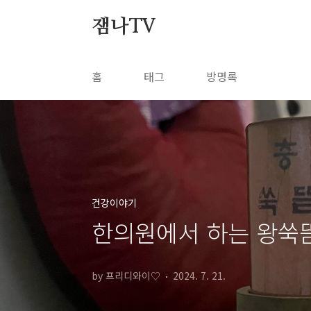
본문 바로가기
잼나TV
홈
태그
방명록
건강이야기
한의원에서 하는 왕쑥
by 프리디와이♡
2024. 7. 21.