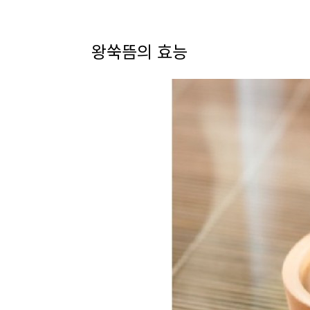
왕쑥뜸의 효능