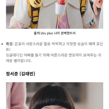
출처:sbs plus 나의 완벽한비서
특징
: 은호의 사랑스러운 딸로 씩씩하고 의젓한 모습이 매력 포인
트!
싱글대디인 아빠를 돕기 위해 어른스러운 면모까지 보여주는 귀
여운 별이랍니다.
정서준 (김태빈)