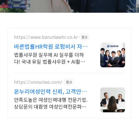
https://www.barunlawhr.co.kr
광고
바른법률HR학원 로펌비서 자격
증 국비과정
법률사무원 실무에 AI 실무를 더하
다! 국내 유일 법률사무원 + AI활용
취업과정
https://onnuriws.com/
광고
온누리여성인력 신뢰, 고객만
족, 서비스
만족도높은 여성인력대행 전문기업.
상담문의 대환영 여성인력전문파견
업체. 인재파견, 성실친절, 저렴한 가
격, 신속진행, 상담문의 환영