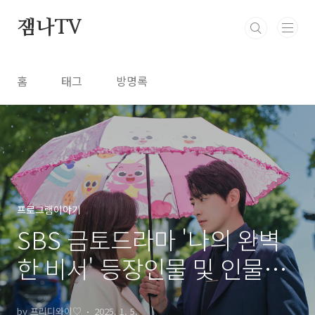
본문 바로가기
잼나TV
홈
태그
방명록
프로그램이야기
SBS 금토드라마 '나의 완벽
한 비서' 등장인물 및 인물관
계도 총정리 💕
by 프리디와이♡
2025. 1. 5.