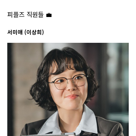
피플즈 직원들 💼
서미애 (이상희)