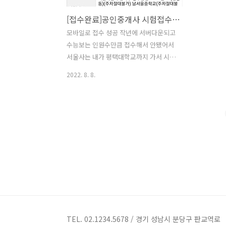
[접수완료]공인중개사 시험접수 피시다운시 모바일로 접속하면 금방 성공
모바일로 접수 성공 작년에 서버다운되고
수능보는 인원수만큼 접수해서 안됐어서
서울사는 내가 평택대학교까지 가서 시험
을 봤으나 떨어짐...ㅜㅜ 불길한 징조같은
2022. 8. 8.
거였는지.. 피시로 8시부터 대기타다 했
는데도 안되서 카페글보니 모바일로 하면
된대서 피시랑 폰2대로 시도했더니 겨우
성공했다.ㅜㅜ 공인중개사 원서접수 팁
미리 큐넷 가입해 두기 피시로 계속 원서
접수 시도 모바일도 올해부터 되니 동시
원서접수 시도 가까운곳에 되서 괜시리
기분이 좋다. 잘될것 같은 예감^^ 올해 33
회 수험생분들 화이팅입니다!
TEL. 02.1234.5678 / 경기 성남시 분당구 판교역로