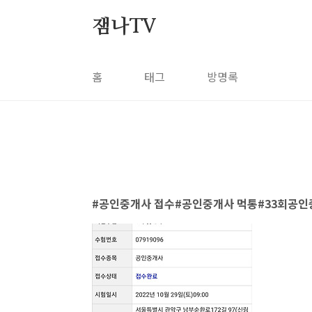
본문 바로가기
잼나TV
홈
태그
방명록
공인중개사 접수#공인중개사 먹통#33회공인