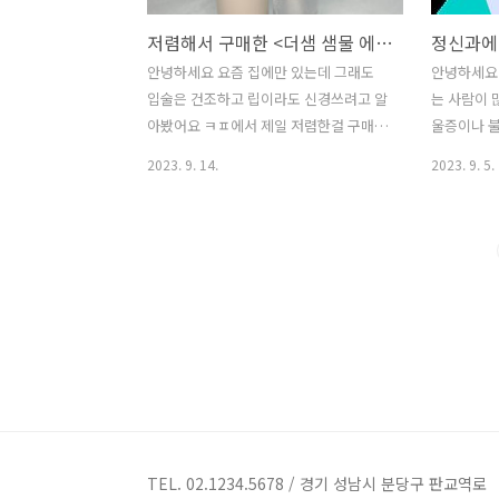
저렴해서 구매한 <더샘 샘물 에센셜 틴트 립밤>과 <더샘 샘물 세럼 립글로스 4.5g>리뷰
안녕하세요 요즘 집에만 있는데 그래도
안녕하세요.
입술은 건조하고 립이라도 신경쓰려고 알
는 사람이 
아봤어요 ㅋㅍ에서 제일 저렴한걸 구매했
울증이나 
네요 제품리뷰 더샘 샘물 에센셜 틴트 립
합니다. 
2023. 9. 14.
2023. 9. 5.
밤 나름 발색도 좋고 촉촉한 립밥 가격은
인생사는법 
₩4,700원이네요 맨앞부터 1번바를때, 2
명하게 인생
번 바를때,3번바를때 색이 발색이 잘되고
목숨 걸고 
촉촉해요 지속력도 나름 우수하더라고요
나더라도 일
착색되네요 더샘 샘물 세럼 립글로스
자신을 비교
4.5g 투명 나름 끈적한 제형 색이 없어서
일 걱정하지
립메이크업 맨위에 하거나 보습용으로 샀
과 친해지려
어요^^ 가격은 ₩4,120원 총평 가격이 저
시간 이상 
렴한데 색도 이쁘고 촉촉해서 무난하게
하기 8. 
사용하기 좋음 다음리뷰에서 만나요 내돈
하루에 조금
내산
직 많은 걸
기 스스로를
TEL. 02.1234.5678 / 경기 성남시 분당구 판교역로