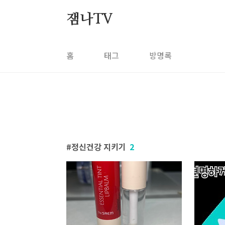
본문 바로가기
잼나TV
홈
태그
방명록
정신건강 지키기
2