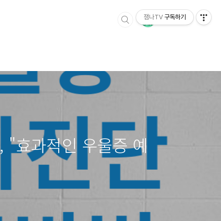
잼나TV
구독하기
, "효과적인 우울증 예