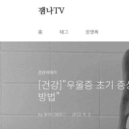
본문 바로가기
잼나TV
홈
태그
방명록
건강이야기
[건강]"우울증 초기 증
방법"
by 프리디와이♡
2022. 9. 3.