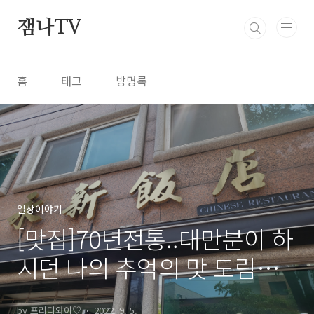
본문 바로가기
잼나TV
홈
태그
방명록
일상이야기
[맛집]70년전통..대만분이 하
시던 나의 추억의 맛 도림동 <
영신반점>재오픈
by 프리디와이♡
2022. 9. 5.