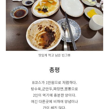
맛있게 먹고 남은 빈그릇
총평
B코스가 1만원으로 저렴하다.
탕수육,군만두,짜장면,짬뽕으로
2인이 먹기에 충분한 양이다.
여긴 다른곳에 비하여 양념이나
간이 쎄진 않다.