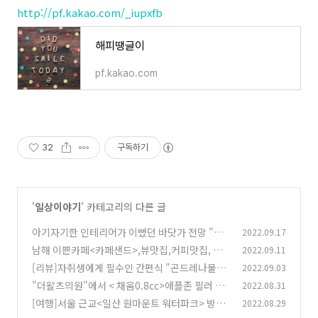
http://pf.kakao.com/_iupxfb
해피땡글이
pf.kakao.com
32
구독하기
'
일상이야기
' 카테고리의 다른 글
아기자기한 인테리어가 이뻤던 바닷가 전망 "남
2022.09.17
해 별아라카페"
남해 이쁜카페<카페샌드>,뷰맛집,커피맛집, 남
2022.09.11
(31)
해 여행시 가 볼 카페
[리뷰]자취생에게 필수인 간편식 "곤드레나물
2022.09.03
(37)
밥"리뷰
"더왈츠의원"에서 < 채움0.8cc>애플존 필러 맞
2022.08.31
(20)
은 후기,채움필러와 채움필러 유지기간
[여행]서울 근교<일산 원마운트 워터파크> 방문
2022.08.29
(20)