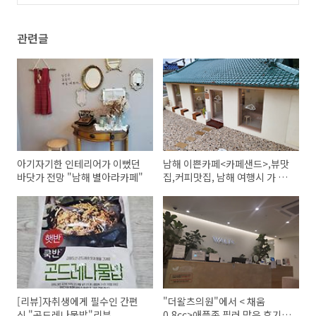
리뷰,원마운트위치,이용시간,요금,할인요금,가
는길
(51)
관련글
아기자기한 인테리어가 이뻤던
남해 이쁜카페<카페샌드>,뷰맛
바닷가 전망 "남해 별아라카페"
집,커피맛집, 남해 여행시 가 볼
카페
[리뷰]자취생에게 필수인 간편
"더왈츠의원"에서 < 채움
식 "곤드레나물밥"리뷰
0.8cc>애플존 필러 맞은 후기,