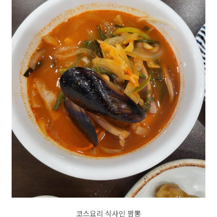
코스요리 식사인 짬뽕