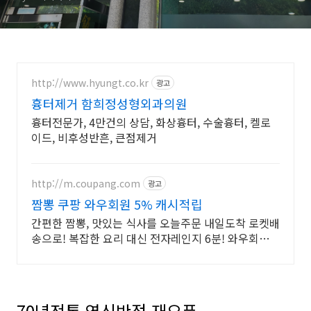
http://www.hyungt.co.kr
광고
흉터제거 함희정성형외과의원
흉터전문가, 4만건의 상담, 화상흉터, 수술흉터, 켈로
이드, 비후성반흔, 큰점제거
http://m.coupang.com
광고
짬뽕 쿠팡 와우회원 5% 캐시적립
간편한 짬뽕, 맛있는 식사를 오늘주문 내일도착 로켓배
송으로! 복잡한 요리 대신 전자레인지 6분! 와우회원
무제한 무료배송으로 즐기세요.
70년전통 영신반점 재오픈