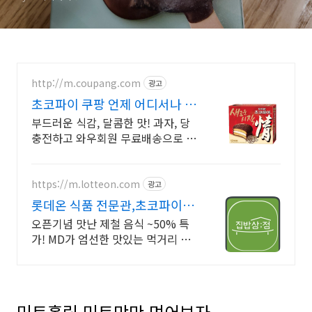
구매리뷰
http://m.coupang.com
광고
초코파이 쿠팡 언제 어디서나 간
편하게
부드러운 식감, 달콤한 맛! 과자, 당
충전하고 와우회원 무료배송으로 만
나보세요. 지친 하루, 달콤한 위로가
필요할 때! 로켓배송으로 빠르고 간
편하게 즐겨보세요.
https://m.lotteon.com
광고
롯데온 식품 전문관,초코파이 가
장 좋은것만 담았습니다
오픈기념 맛난 제철 음식 ~50% 특
가! MD가 엄선한 맛있는 먹거리 무
료배송!
민트홀릭 민트맛만 먹어보자