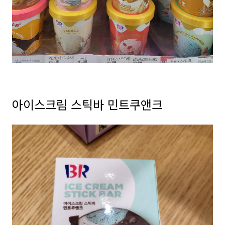
아이스크림 스틱바 민트쿠앤크