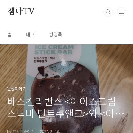
본문 바로가기
잼나TV
홈
태그
방명록
일상이야기
베스킨라빈스 <아이스크림
스틱바 민트쿠앤크>와 <아이
스초코파이 민트초콜렛 칩>
by 프리디와이♡
2022. 5. 18.