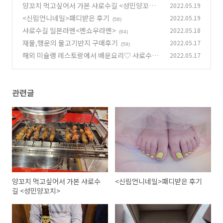
양꼬치 먹고싶어서 가본 샤로수길 <성민양꼬치>
2022.05.19
<신림언니네일>패디받은 후기
2022.05.19
(64)
(58)
샤로수길 일본라멘<멘쇼우라멘>
2022.05.18
(64)
재물,행운의 물고기반지 구매후기
2022.05.17
(59)
해외 미슐랭 레스토랑에서 배운요리♡ 샤로수길
2022.05.17
레스토랑 Michael <미카엘>
(72)
관련글
양꼬치 먹고싶어서 가본 샤로수
<신림언니네일>패디받은 후기
길 <성민양꼬치>