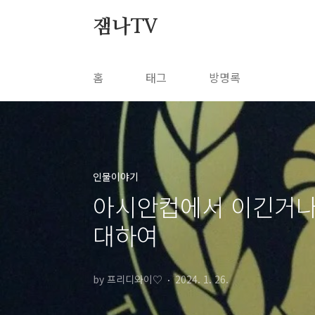
본문 바로가기
잼나TV
홈
태그
방명록
인물이야기
아시안컵에서 이긴거나
대하여
by 프리디와이♡
2024. 1. 26.