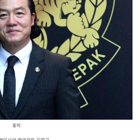
출처:
레이시아 한국감독 김판곤