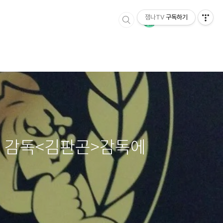
잼나TV
구독하기
 감독<김판곤>감독에