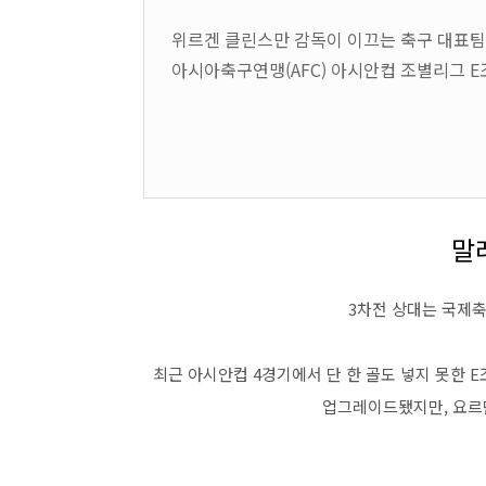
위르겐 클린스만 감독이 이끄는 축구 대표팀
아시아축구연맹(AFC) 아시안컵 조별리그 E
말
3차전 상대는 국제축구
최근 아시안컵 4경기에서 단 한 골도 넣지 못한 E
업그레이드됐지만, 요르