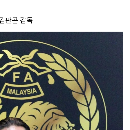
김판곤 감독