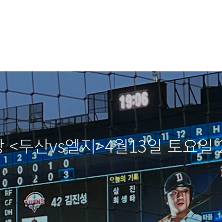
 <두산vs엘지>4월13일 토요일 