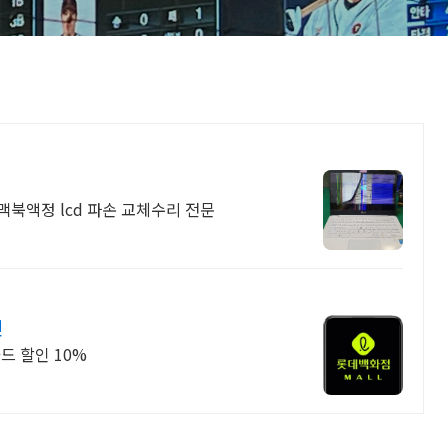
맥북액정 lcd 파손 교체수리 전문
인
드 할인 10%