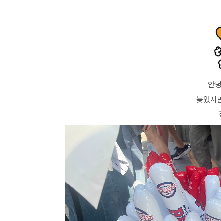
안녕
늦었지만