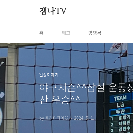
본문 바로가기
잼나TV
홈
태그
방명록
일상이야기
야구시즌^^잠실 운동장
산 우승^^
by 프리디와이♡
2024. 5. 1.