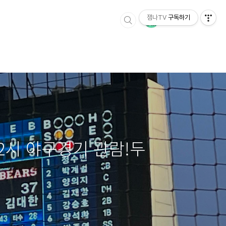
잼나TV
구독하기
2시 야구경기 관람!두