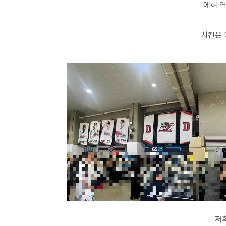
에혀 
치킨은 
저