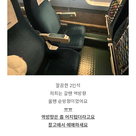
깔끔한 2인석
저희는 갈땐 역방향
올땐 순방향이었어요
ㅠㅠ
역방향은 좀 어지럽더라고요
참고해서 예매하세요