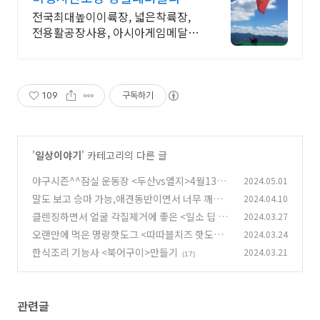
딩
전국최대높이이륙장, 넓은착륙장,
전용활공장사용, 아시아게임메달리
스트 국가대표운영.
109
구독하기
'
일상이야기
' 카테고리의 다른 글
야구시즌^^잠실 운동장 <두산vs엘지>4월13일
2024.05.01
토요일 2시 야구경기 관람!두산 우승^^
말도 보고 승마 가능,애견동반이면서 너무 깨끗
2024.04.10
(94)
한 시설이었던 <베르아르승마클럽 캠핑장>
클렌징하면서 얼굴 각질제거에 좋은 <일소 딥 클
2024.03.27
(43)
린 마스터 블랙헤드 제거기>
오랜만에 먹은 명랑핫도그 <따따블치즈 핫도그>
2024.03.24
(13)
&<통모짜 핫도그>
한식조리 기능사 <북어구이>만들기
2024.03.21
(25)
(17)
관련글