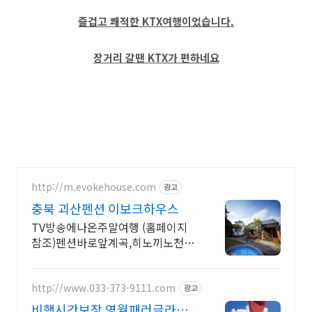
즐겁고 쾌적한 KTX여행이었습니다.
장거리 갈땐 KTX가 편하네요
http://m.evokehouse.com
광고
충북 괴산펜션 이보크하우스
TV방송에나온주말여행 (홈페이지
참조)펜션바로앞계곡,히노끼노천탕
(스파),개인바베큐
http://www.033-373-9111.com
광고
비행시간보장 영월패러글라이