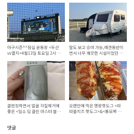
야구시즌^^잠실 운동장 <두산
말도 보고 승마 가능,애견동반이
vs엘지>4월13일 토요일 2시 야
면서 너무 깨끗한 시설이었던 <
구경기 관람!두산 우승^^
베르아르승마클럽 캠핑장>
클렌징하면서 얼굴 각질제거에
오랜만에 먹은 명랑핫도그 <따
좋은 <일소 딥 클린 마스터 블랙
따블치즈 핫도그>&<통모짜 핫
헤드 제거기>
도그>
댓글