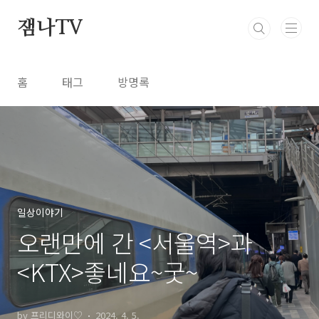
본문 바로가기
잼나TV
홈
태그
방명록
일상이야기
오랜만에 간 <서울역>과
<KTX>좋네요~굿~
by 프리디와이♡
2024. 4. 5.