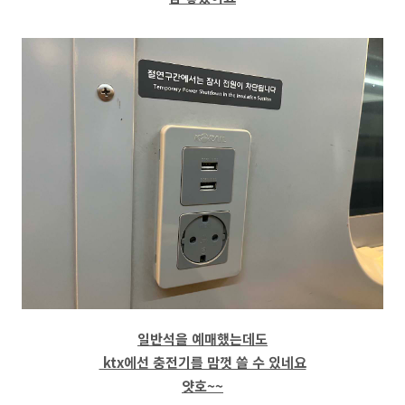
일반석을 예매했는데도
ktx에선 충전기를 맘껏 쓸 수 있네요
얏호~~