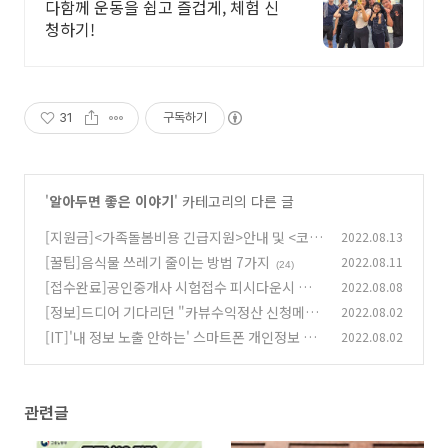
다함께 운동을 쉽고 즐겁게, 체험 신
청하기!
31
구독하기
'
알아두면 좋은 이야기
' 카테고리의 다른 글
[지원금]<가족돌봄비용 긴급지원>안내 및 <코로
2022.08.13
나19관련 가족돌봄비용 긴급지원>안내
[꿀팁]음식물 쓰레기 줄이는 방법 7가지
2022.08.11
(14)
(24)
[접수완료]공인중개사 시험접수 피시다운시 모
2022.08.08
바일로 접속하면 금방 성공
[정보]드디어 기다리던 "카뷰수익정산 신청메
2022.08.02
(105)
일"과"카뷰수입신청방법"
[IT]'내 정보 노출 안하는' 스마트폰 개인정보 설
2022.08.02
(50)
정 꿀팁들(내 정보 보호 꿀팁)
(43)
관련글