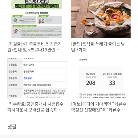
[지원금]<가족돌봄비용 긴급지
[꿀팁]음식물 쓰레기 줄이는 방
원>안내 및 <코로나19관련 가
법 7가지
족돌봄비용 긴급지원>안내
[접수완료]공인중개사 시험접수
[정보]드디어 기다리던 "카뷰수
피시다운시 모바일로 접속하면
익정산 신청메일"과"카뷰수입
금방 성공
신청방법"
댓글