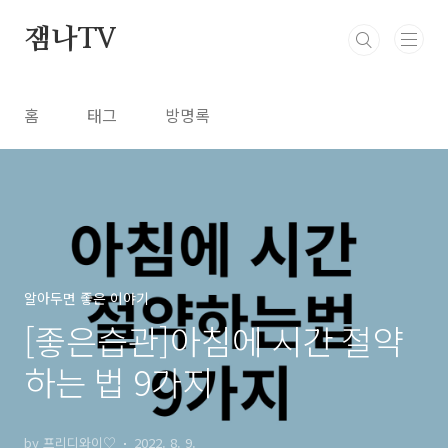
본문 바로가기
잼나TV
홈
태그
방명록
알아두면 좋은 이야기
[좋은습관]아침에 시간 절약
하는 법 9가지
by 프리디와이♡
2022. 8. 9.