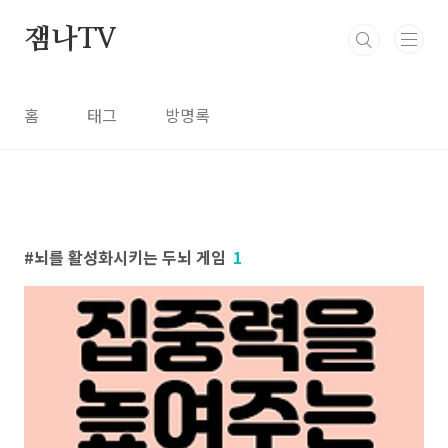
본문 바로가기
잼나TV
홈
태그
방명록
뇌를 활성화시키는 두뇌 게임
1