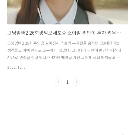
고딩엄빠2 26회망막모세포종 소아암 리안이 혼자 키우는 김예진씨 스토리
고딩엄빠2 26회 주인공 김예진씨 스토리 부사관을 꿈꾸던 고3예진이는
성격좋고 이뻐 인싸로 소문이 나 있었다. 그러다가 우연히 만난 남사친과
SNS로 연락을 주고 받다가 4차원 매력을 가진 그에게 점점 빠져들고 결
국 임신까지 하게 됩니다. 다행히도 양가 집안에선 별 무리없이 결혼까지
2022. 12. 5.
하게 되어 시할머니까지 모시는 시댁에 들어가 생활하게 되나, 가장으로
서의 역활에 충실하지 못한 남편에게 점점 실망하게 되고 정신과 치료까
1
지 받게 되어 이혼을 선택하게 됩니다. 김예진의 사랑스러운 아들은 머리
카락이 없는 모습이었는데.. 리안이는 현재 안구에 종양이 생기는 소아암
판정을 판고, 눈을 적출해야할 상황이지만 고심끝에 13번째 항암 치료를
받고 있다고 하여 눈물을 자아 냈습니다. 꿋꿋하게 힘든 치료도 견뎌내는
리안이가..