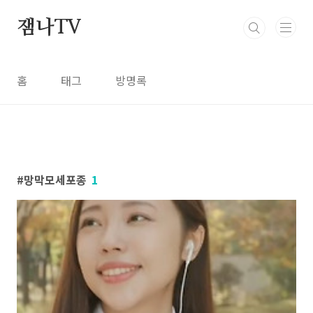
본문 바로가기
잼나TV
홈
태그
방명록
망막모세포종
1