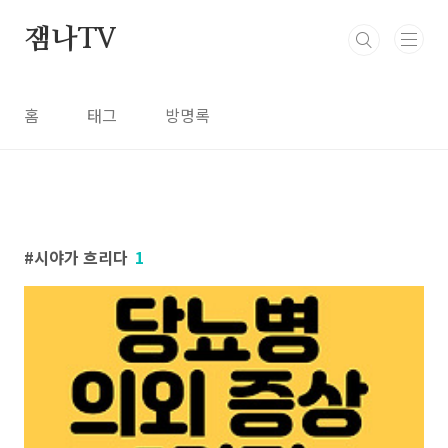
본문 바로가기
잼나TV
홈
태그
방명록
시야가 흐리다
1