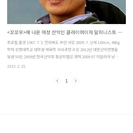
<꼬꼬무>에 나온 여성 산악인 클라이머이자 알피니스트 "고미영에 관하여"
프로필 출생 1967. 7. 3. 전라북도 부안 사망 2009. 7. 신체 160cm, 48kg
학력 상명대학교 대학원 체육학 석사과정 수상 2012년 대한산악연맹을
빛낸 50인 2009년 한국산악회 황금피켈상 경력 2009.07 히말라야 낭가
파르바트(8126m) 등정 2009.06 히말라야 다울라기리(8167m) 등정 대
2023. 2. 25.
한민국의 산악인. 오은선과 더불어 한국 여성 산악계의 양대산맥이었으
며 160cm의 작은 키, 50kg가량의 작은 체구에도 불구하고 국내 여성 산
1
악인 최초로 8,000m급 봉우리 연속 3개를 등정하는 기록을 세웠다. 산
악인으로 더 알려졌지만 실제 활동해온 기간이나 더 뚜렷한 업적을 남긴
적은 클라이밍이며 김자인 선수 이전에 클라이밍에서 가장 유명했던 여
성 클라이머였으며 2009년 사망 이..