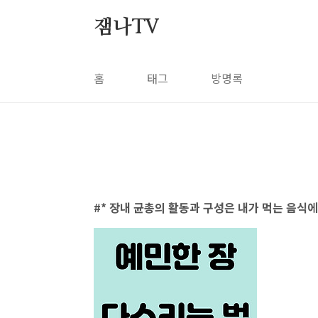
본문 바로가기
잼나TV
홈
태그
방명록
* 장내 균총의 활동과 구성은 내가 먹는 음식에