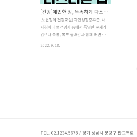
[건강]예민한 장, 똑똑하게 다스리는 법
[노윤정의 건강교실] 과민성장증후군. 내
시경이나 혈액검사 등에서 특별한 문제가
없으나 복통, 복부 불쾌감과 함께 배변 습
관 변화가 나타나는 소화기 질환이다. 심
2022. 9. 18.
하면 복부팽만, 잦은 트림 및 방귀 등 소화
기 증상을 넘어 피로, 두통, 불면, 어깨 결
림 등의 전신 증상이 나타나기도 한다. 항
생제 치료 후 이 같은 증상이 더 심하게 생
기는 경향이 있어, 유익균(프로바이오틱
스) 섭취와 과민성장증후군 관련 연구도
꽤 많다. 아쉽게도 예민한 장은 프로바이
오틱스만으로 관리가 어렵다. 그럼 어떤
부분을 더 신경 써야 할까? * 장내 균총의
활동과 구성은 내가 먹는 음식에 가장 큰
영향을 받아 우리가 섭취한 음식의 영양
소는 대개 소장에서 소화 및 흡수된다. 그
TEL. 02.1234.5678 / 경기 성남시 분당구 판교역로