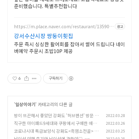
준비했습니다. 특별추천합니다
https://m.place.naver.com/restaurant/135900
광고
0300
강서수산시장 쌍둥이횟집
주문 즉시 싱싱한 활어회를 잡아서 썰어 드립니다 네이
버예약 주문시 초밥10P 제공
6
구독하기
'
일상이야기
' 카테고리의 다른 글
방이 뜨끈해서 좋았던 강화도 '허브펜션' 방문 후
2022.03.28
기
직구한 아이패드9세대와 쿠팡에서 구매한 애플
2022.03.26
(10)
펜슬1세대 언박싱♡♡♡
코로나시대 특급보양식 강화도<흑염소전골> 대
2022.03.25
(12)
박오리방
남이섬 여행 후기와 남이섬에 관하여♡
2022.03.25
(12)