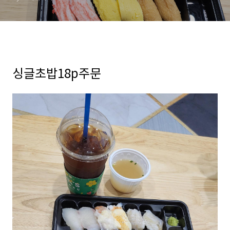
싱글초밥18p주문