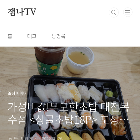
본문 바로가기
잼나TV
홈
태그
방명록
일상이야기
가성비값!무모한초밥 대전복
수점 <싱글초밥18P> 포장리
뷰♡
by 프리디와이♡
2022. 3. 26.