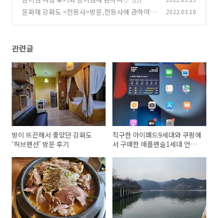
(12)
문화재 강화도 <전등사>방문,전등사에 관하여♡
2022.03.18
♡
(45)
관련글
방이 뜨끈해서 좋았던 강화도
직구한 아이패드9세대와 쿠팡에
'허브펜션' 방문 후기
서 구매한 애플펜슬1세대 언박
싱♡♡♡