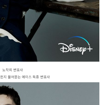
노착희 변호사
뭐든지 물어뜯는 에이스 독종 변호사