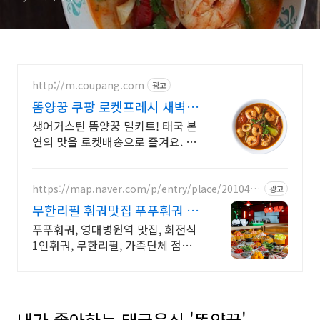
http://m.coupang.com
광고
똠양꿍 쿠팡 로켓프레시 새벽배
송
생어거스틴 똠양꿍 밀키트! 태국 본
연의 맛을 로켓배송으로 즐겨요. 와
우회원 무료배송, 30일 반품. 간편
밀키트부터 컵누들까지!
https://map.naver.com/p/entry/place/2010460
광고
176
무한리필 훠궈맛집 푸푸훠궈 데
이트 가족 모임 바로예약
푸푸훠궈, 영대병원역 맛집, 회전식
1인훠궈, 무한리필, 가족단체 점심
저녁
내가 좋아하는 태국음식 '똠양꿍'