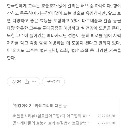
한국인에게 고수는 호불호가 많이 갈리는 허브 중 하나이다. 향이
강하고 독특하여 거부감이 많이 드는 것으로 유명하지만, 알고 보
면 다양하고 좋은 효능을 포함하고 있다. 마그네슘과 칼슘 등을
다량 함유한 고수는 골다공증을 예방하고 뼈 건강에 도움을 준다.
또한 고수에 들어있는 베타카로틴 성분이 눈의 피로를 덜어 시력
저하를 막고 각종 암을 예방하는 데 도움이 된다고 알려져 있다.
이 외에도 고수는 혈관 건강, 소화, 혈당 조절 등 다양한 기능을
한다.
29
구독하기
'
건강이야기
' 카테고리의 다른 글
배달음식리뷰<살로만아구찜>과 아구찜의 효능
2022.05.26
곤드레나물의 효능과 효과 손질법과 보관방법
2022.05.20
(66)
(8