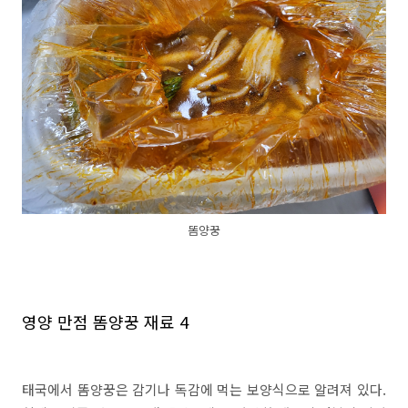
똠양꿍
영양 만점 똠양꿍 재료 4
태국에서 똠양꿍은 감기나 독감에 먹는 보양식으로 알려져 있다.