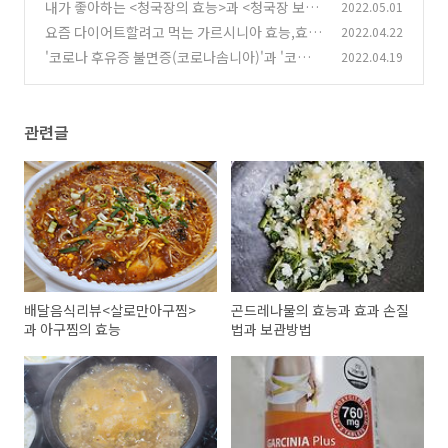
내가 좋아하는 <청국장의 효능>과 <청국장 보관
2022.05.01
5)
시 주의사항>
요즘 다이어트할려고 먹는 가르시니아 효능,효과
2022.04.22
(34)
부작용
'코로나 후유증 불면증(코로나솜니아)'과 '코로나
2022.04.19
(32)
불면증 극복방안'
(30)
관련글
배달음식리뷰<살로만아구찜>
곤드레나물의 효능과 효과 손질
과 아구찜의 효능
법과 보관방법