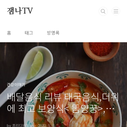
본문 바로가기
잼나TV
홈
태그
방명록
건강이야기
배달음식 리뷰 태국음식,더위
에 최고 보양식< 똠양꿍>,똠
양꿍 이름유래, 효능
by 프리디와이♡
2022. 5. 8.