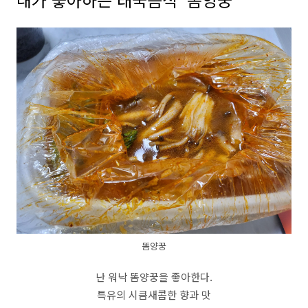
똠양꿍
난 워낙 똠양꿍을 좋아한다.
특유의 시큼새콤한 향과 맛