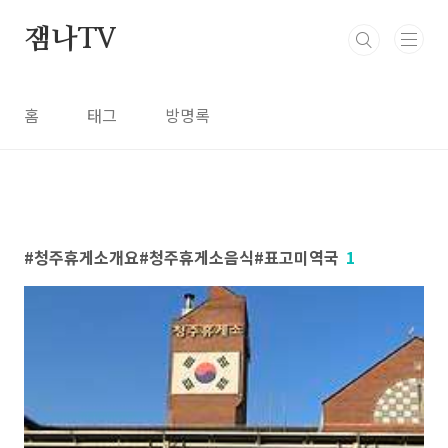
본문 바로가기
잼나TV
홈
태그
방명록
청주휴게소개요#청주휴게소음식#표고미역국
1