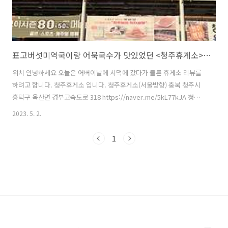
표고버섯미역국이랑 어묵국수가 맛있었던 <청주휴게소>의 대하여
위치 안녕하세요 오늘은 어버이날에 시댁에 갔다가 들른 휴게소 리뷰를
하려고 합니다. 청주휴게소 입니다. 청주휴게소(서울방향) 충북 청주시
흥덕구 옥산면 경부고속도로 318 https://naver.me/5kL77kJA 청주
휴게소(서울방향) : 네이버 방문자리뷰 4,895 · 블로그리뷰 160
2023. 5. 2.
m.place.naver.com 충청북도 청주시 흥덕구 옥천동에 위치한 경부고
속도로 상에 부산 방향 고속도로휴게소이다. 서울 방향으로만 위치하며,
1
옥산휴게소와 짝을 이룬다. 소재지도 같은 옥산면이고 역할 역시 옥산휴
게소와 마찬가지로 화물차 휴게소이다. 다만 거리는 약 5km 정도 떨어져
있다. 원래 이름은 청원휴게소로 청주시와 청원군 통합 이전 청원군 지역
에 있다는 데서 유래했으나, 시군통합 이후 청원군이란 행정구..