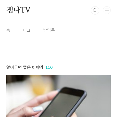
본문 바로가기
잼나TV
홈
태그
방명록
알아두면 좋은 이야기
110