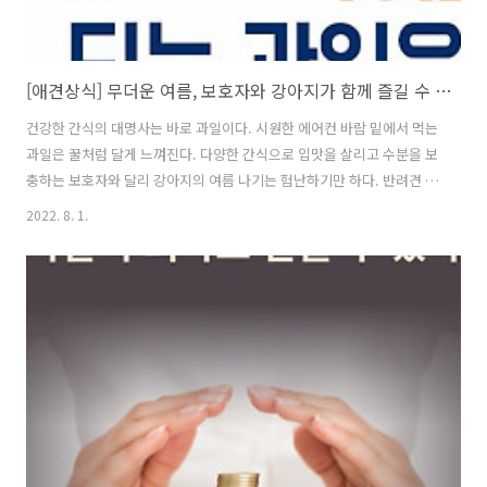
[애견상식] 무더운 여름, 보호자와 강아지가 함께 즐길 수 있는 과일은?
건강한 간식의 대명사는 바로 과일이다. 시원한 에어컨 바람 밑에서 먹는
과일은 꿀처럼 달게 느껴진다. 다양한 간식으로 입맛을 살리고 수분을 보
충하는 보호자와 달리 강아지의 여름 나기는 험난하기만 하다. 반려견 체
온은 38-39도로 사람보다 높아 더위에 취약하다. 우리 댕댕이의 더위를
2022. 8. 1.
식히고 건강을 챙길 수 있는 과일은 무엇이 있을까? ◆ 수박 수박은 95%
이상이 수분으로 이뤄져 더운 여름 탈수를 예방하고 체수분을 유지하는
데 도움을 준다. 비타민C가 풍부해 뼈와 치아 건강을 증진하고, 라이코펜
은 활성산소를 제거해 노화 방지에도 탁월하다. 단, 겉껍질은 장염을 일
으킬 수 있으니 살만 잘 바르고, 씨는 장폐색 등의 소화장애를 일으킬 수
있으니 꼼꼼히 제거해 급여한다. ◆ 복숭아 과즙이 풍부한 복숭아는 비
타..