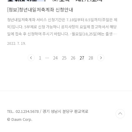
[정보]청년내일저축계좌 신청안내
청년내일저축계좌 서비스 신청기간은 7.18일부터 8.5일까지(주말은 제
외)입니다. 5부제로 신청 가능하니 공지사항의 요일제 참고하셔서 해당
일에 접속 후 신청하여 주시기 바랍니다. -월요일(18,25일)에는 출생일
끝자리가 1.6인 청년 -화요일(19,26일)에는 출생일 끝자리가 2.7인 청년
2022. 7. 19.
-수요일(20,27일)에는 출생일 끝자리가 3.8인 청년 -목요일(21,28일)에
는 출생일 끝자리가 4.9인 청년 -금요일(22,29일)에는 출생일 끝자리가
1
···
24
25
26
27
28
5.0인 청년 - 복지로 신청은 해당일 00시부터 23시 59분까지 신청할 수
있고, 5부제 기간 동안 신청을 못했을 때에는 3주차(8.1~8.5.)에 5일간 추
가신청이 가능합니다. ■ 청년내일저축계좌 신청 시 제출서류 ○ 제출서
류는 자산형성지원사업 신청한 대상..
TEL. 02.1234.5678 / 경기 성남시 분당구 판교역로
© Daum Corp.