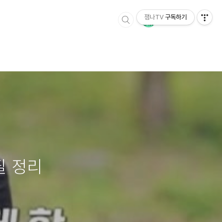
잼나TV
구독하기
필 정리