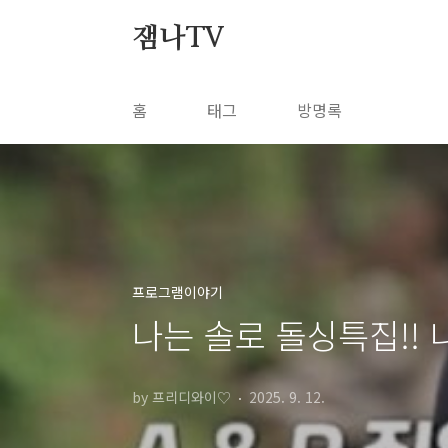
본문 바로가기
잼나TV
홈
태그
방명록
프로그램이야기
나는 솔로 돌싱특집!! 
by 프리디와이♡
2025. 9. 12.