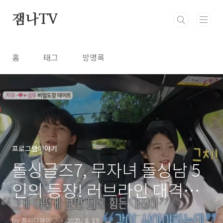
본문 바로가기
잼나TV
홈
태그
방명록
프로그램이야기
돌싱글즈7, 무자녀 돌싱남 5
인의 등장! 러브라인 대격변
예고
by 프리디와이♡
2025. 8. 19.