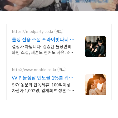
https://modparty.co.kr
광고
돌싱 전용 소셜 프라이빗파티 통
대관으로 프라이빗한 파티
결정사 아닙니다. 검증된 돌싱만의
와인 소셜, 재혼도 연애도 자유. 3주,
단 1번 1번 참여로, 10명 이상의 검
증된 이성을 만나보세요. 걱정NO
전원돌싱만 참여
http://www.nnoble.co.kr
광고
VVIP 돌싱남 엔노블 1%를 위한
상류층 결정사
SKY 동문회 단독제휴! 100억이상
자산가 1,002명, 업계최초 성혼주의
시행 변호사검증 회원수 공개, 전문
직/엘리트/노블레스 전문, 여성가족
부장관대상 2회수상