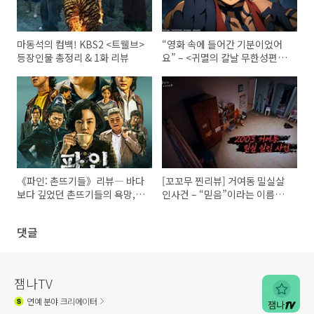
마동석의 컴백! KBS2 <트웰브>
“영화 속에 들어간 기분이었어
등장인물 총정리 & 1화 리뷰
요” – <귀멸의 칼날 무한성편>
리클라이너관 관람 후기
《파인: 촌뜨기들》리뷰― 바다
[꼬꼬무 찐리뷰] 거여동 밀실살
보다 깊었던 촌뜨기들의 욕망,
인사건 – “믿음”이라는 이름의
배신, 그리고 마지막 결말까지
배신
댓글
잼나TV
연예
분야 크리에이터