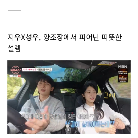
⸻
지우X성우, 양조장에서 피어난 따뜻한
설렘