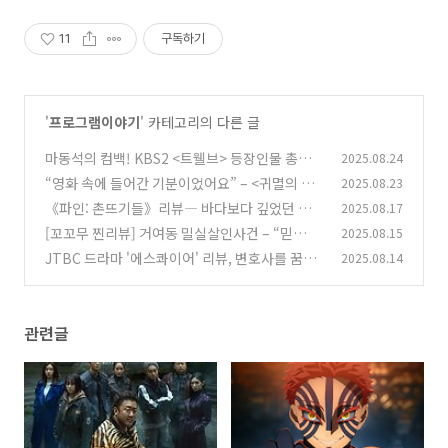
11
구독하기
'
프로그램이야기
' 카테고리의 다른 글
마동석의 컴백! KBS2 <트웰브> 등장인물 총정
2025.08.24
리 & 1화 리뷰
“영화 속에 들어간 기분이었어요” – <귀멸의 칼
2025.08.23
(8)
날 무한성편> 리클라이너관 관람 후기
《파인: 촌뜨기들》리뷰― 바다보다 깊었던 촌
2025.08.17
(4)
뜨기들의 욕망, 배신, 그리고 마지막 결말까지
[꼬꼬무 찐리뷰] 거여동 밀실살인사건 – “믿
2025.08.15
(1
음”이라는 이름의 배신
5)
JTBC 드라마 '에스콰이어' 리뷰, 변호사를 꿈꾸
2025.08.14
(11)
는 그들의 이야기, 당신도 빠져들 준비 되셨나요?
(17)
관련글