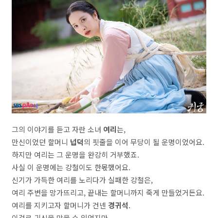
그의 이야기를 듣고 자란 소녀
여리
는,
만신이었던 할머니
넙덕
의 핏줄을 이어 무당이 될 운명이었어요.
하지만 여리는 그 운명을 완강히 거부했죠.
사실 이 운명에는 강철이도 한몫했어요.
신기가 가득한 여리를 노리다가 실패한 강철은,
여리 주변을 망가뜨리고, 끝내는 할머니까지 죽게 만들었거든요.
여리를 지키고자 할머니가 건넨
경귀석
.
이걸로 귀신을 막을 수 있었지만,