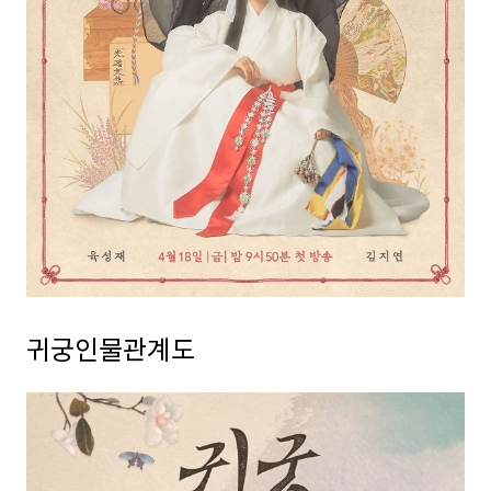
귀궁인물관계도