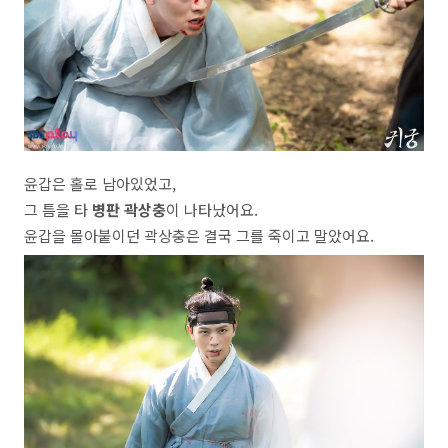
윤갑은 홀로 남아있었고,
그 틈을 타
병판 곽상충
이 나타났어요.
윤갑을 몰아붙이던 곽상충은 결국 그를 죽이고 말았어요.