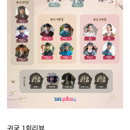
귀궁 1회리뷰