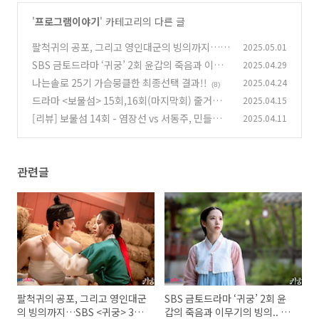
'
프로그램이야기
' 카테고리의 다른 글
팔척귀의 공포, 그리고 영인대군의 빙의까지…S
2025.05.01
BS <귀궁> 3~4회 줄거리 총정리!
SBS 금토드라마 ‘귀궁’ 2회 윤갑의 죽음과 이무
2025.04.29
(4)
기의 빙의.. 그리고 또다른 존재
나는솔로 25기 가슴뭉클한 최종선택 결과!!
2025.04.24
(3)
(8)
드라마 <보물섬> 15회,16회(마지막회) 줄거리
2025.04.15
& 리뷰,완전한 승자는 없다!
[리뷰] 보물섬 14회 - 염장선 vs 서동주, 민들레
2025.04.11
(5)
플랜B 생중계의 반전
(4)
관련글
팔척귀의 공포, 그리고 영인대군
SBS 금토드라마 ‘귀궁’ 2회 윤
의 빙의까지…SBS <귀궁> 3~4
갑의 죽음과 이무기의 빙의.. 그