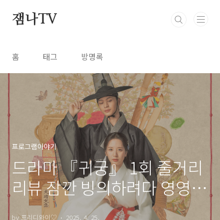
본문 바로가기
잼나TV
홈
태그
방명록
프로그램이야기
드라마 『귀궁』 1회 줄거리
리뷰 잠깐 빙의하려다 영영
갇혀버린 이무기 강철
by 프리디와이♡
2025. 4. 25.