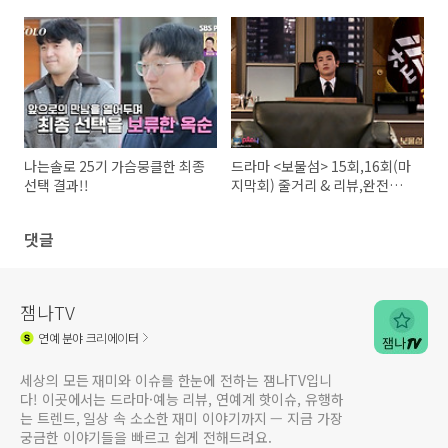
회 줄거리 총정리!
리고 또다른 존재
나는솔로 25기 가슴뭉클한 최종
드라마 <보물섬> 15회,16회(마
선택 결과!!
지막회) 줄거리 & 리뷰,완전한
승자는 없다!
댓글
잼나TV
연예
분야 크리에이터
세상의 모든 재미와 이슈를 한눈에 전하는 잼나TV입니
다! 이곳에서는 드라마·예능 리뷰, 연예계 핫이슈, 유행하
는 트렌드, 일상 속 소소한 재미 이야기까지 — 지금 가장
궁금한 이야기들을 빠르고 쉽게 전해드려요.