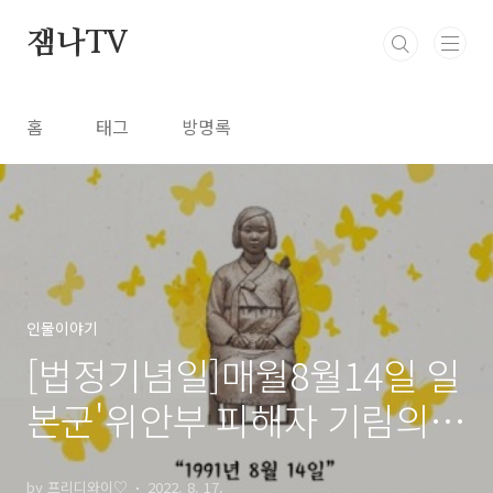
본문 바로가기
잼나TV
홈
태그
방명록
인물이야기
[법정기념일]매월8월14일 일
본군'위안부 피해자 기림의
날'
by 프리디와이♡
2022. 8. 17.