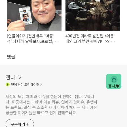
[인물이야기]천만배우 "마동
400년전 미라로 발견된 <이응
석"에 대해 알아보자.프로필,작
태와 그의 부인 원이엄마>와의
품활동,연기력,연애..
사랑♡조선판 사랑과 영혼♡
댓글
잼나TV
연예
분야 크리에이터
세상의 모든 재미와 이슈를 한눈에 전하는 잼나TV입니
다! 이곳에서는 드라마·예능 리뷰, 연예계 핫이슈, 유행하
는 트렌드, 일상 속 소소한 재미 이야기까지 — 지금 가장
궁금한 이야기들을 빠르고 쉽게 전해드려요.
구독하기