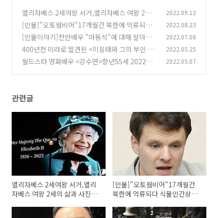
엘리자베스 2세여왕 서거,엘리자베스 여왕 2세
2022.09.12
의 삶과 사진으로 보는 96년 일생·재임 70년 일
[인물]"오토웜비어"17개월간 북한에 억류되다
2022.08.23
대기
식물인간상태로 귀국해서 6일 뒤 2017년 6월 사
(17)
[인물이야기]천만배우 "마동석"에 대해 알아보
2022.07.08
망한 사건
자.프로필,작품활동,연기력,연애..
(32)
400년전 미라로 발견된 <이응태와 그의 부인 원
2022.05.25
(40)
이엄마>와의 사랑♡조선판 사랑과 영혼♡
월드스타 영화배우 <강수연>향년55세 2022년5
2022.05.07
(80)
월7일 별세..배우 강수연에 관하여
(66)
관련글
엘리자베스 2세여왕 서거,엘리
[인물]"오토웜비어"17개월간
자베스 여왕 2세의 삶과 사진으
북한에 억류되다 식물인간상태
로 보는 96년 일생·재임 70년
로 귀국해서 6일 뒤 2017년 6월
일대기
사망한 사건