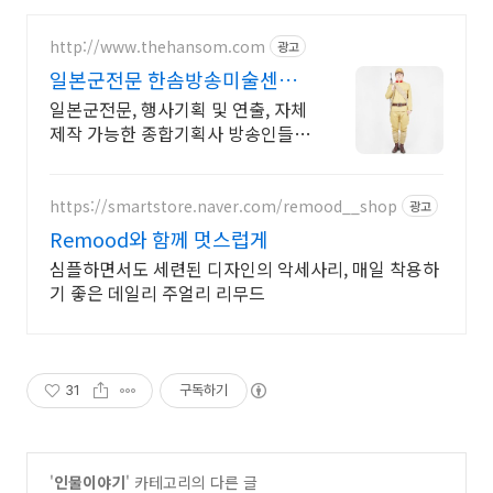
http://www.thehansom.com
광고
일본군전문 한솜방송미술센터
당일 배송 및 수령가능!
일본군전문, 행사기획 및 연출, 자체
제작 가능한 종합기획사 방송인들이
사랑하는 의상대여샵!
https://smartstore.naver.com/remood__shop
광고
Remood와 함께 멋스럽게
심플하면서도 세련된 디자인의 악세사리, 매일 착용하
기 좋은 데일리 주얼리 리무드
31
구독하기
'
인물이야기
' 카테고리의 다른 글