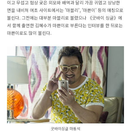
이고 무섭고 험상 궂은 외모와 배역과 달리 가끔 귀엽고 상냥한
면을 내비쳐 여초 사이트에서는 '마블리', '마쁜이' 등의 애칭으로
불린다. 그전에는 대부분 마블리로 불렸으나 《굿바이 싱글》에
서 함께 출연한 김혜수가 마쁜이로 부른다는 인터뷰를 한 뒤로는
마쁜이로도 많이 불린다.
굿바이싱글 마동석