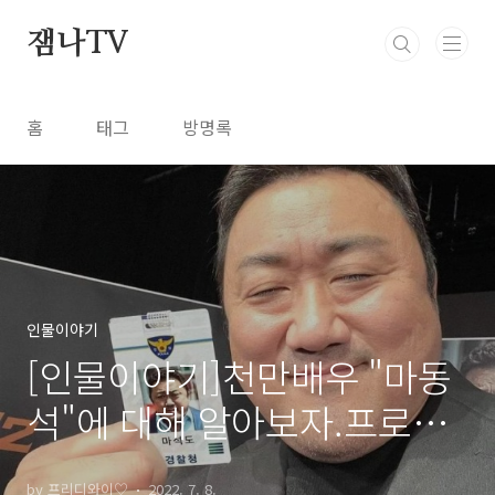
본문 바로가기
잼나TV
홈
태그
방명록
인물이야기
[인물이야기]천만배우 "마동
석"에 대해 알아보자.프로필,
작품활동,연기력,연애..
by 프리디와이♡
2022. 7. 8.