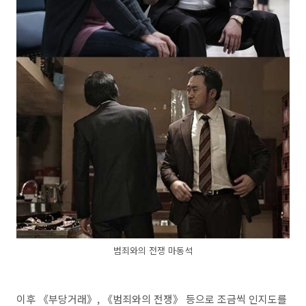
범죄와의 전쟁 마동석
이후 《부당거래》, 《범죄와의 전쟁》 등으로 조금씩 인지도를