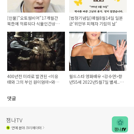
[인물]"오토웜비어"17개월간
[법정기념일]매월8월14일 일본
북한에 억류되다 식물인간상태
군'위안부 피해자 기림의 날'
로 귀국해서 6일 뒤 2017년 6월
사망한 사건
400년전 미라로 발견된 <이응
월드스타 영화배우 <강수연>향
태와 그의 부인 원이엄마>와의
년55세 2022년5월7일 별세..배
사랑♡조선판 사랑과 영혼♡
우 강수연에 관하여
댓글
잼나TV
연예
분야 크리에이터