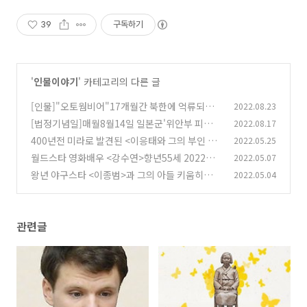
39
구독하기
'
인물이야기
' 카테고리의 다른 글
[인물]"오토웜비어"17개월간 북한에 억류되다
2022.08.23
식물인간상태로 귀국해서 6일 뒤 2017년 6월 사
[법정기념일]매월8월14일 일본군'위안부 피해자
2022.08.17
망한 사건
기림의 날'
(32)
400년전 미라로 발견된 <이응태와 그의 부인 원
2022.05.25
(37)
이엄마>와의 사랑♡조선판 사랑과 영혼♡
월드스타 영화배우 <강수연>향년55세 2022년5
2022.05.07
(80)
월7일 별세..배우 강수연에 관하여
왕년 야구스타 <이종범>과 그의 아들 키움히어로
2022.05.04
(66)
즈 <이정후>에 관하여
(25)
관련글