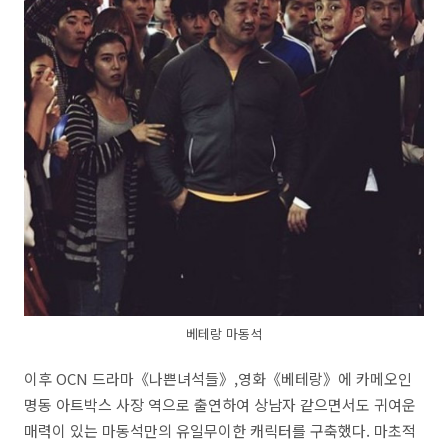
베테랑 마동석
이후 OCN 드라마《나쁜녀석들》,영화《베테랑》에 카메오인
명동 아트박스 사장 역으로 출연하여 상남자 같으면서도 귀여운
매력이 있는 마동석만의 유일무이한 캐릭터를 구축했다. 마초적