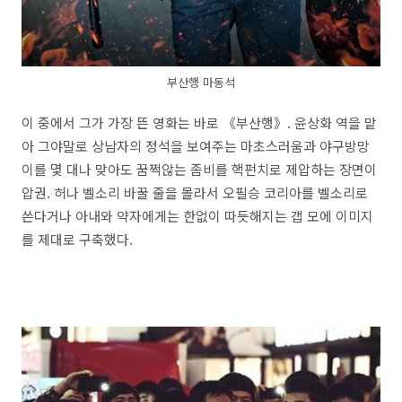
부산행 마동석
이 중에서 그가 가장 뜬 영화는 바로 《부산행》. 윤상화 역을 맡
아 그야말로 상남자의 정석을 보여주는 마초스러움과 야구방망
이를 몇 대나 맞아도 꿈쩍않는 좀비를 핵펀치로 제압하는 장면이
압권. 허나 벨소리 바꿀 줄을 몰라서 오필승 코리아를 벨소리로
쓴다거나 아내와 약자에게는 한없이 따듯해지는 갭 모에 이미지
를 제대로 구축했다.