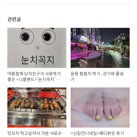
와 <아이스초코파이 민트초콜렛 칩>구매리뷰
(9
3)
관련글
여름철에 남자친구가 사용하기
운동 틈틈히 하기..걷기와 줄넘
좋은 <니플밴드>'눈치꼭지' 사
기
용후기
양꼬치 먹고싶어서 가본 샤로수
<신림언니네일>패디받은 후기