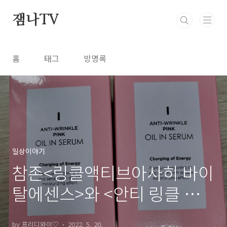
본문 바로가기
잼나TV
홈
태그
방명록
일상이야기
참존<링클액티브아사히 바이
탈에센스>와 <안티 링클 핑
크오일 인 세럼>사용후기
by 프리디와이♡
2022. 5. 20.