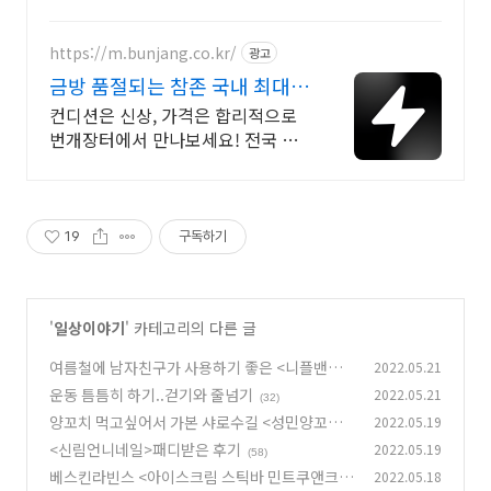
https://m.bunjang.co.kr/
광고
금방 품절되는 참존 국내 최대
브랜드 중고거래
컨디션은 신상, 가격은 합리적으로
번개장터에서 만나보세요! 전국 각
지에서 올라오는 전국구 최다 상품
매일 10만 개 이상의 신규 상품 업로
드
19
구독하기
'
일상이야기
' 카테고리의 다른 글
여름철에 남자친구가 사용하기 좋은 <니플밴드
2022.05.21
>'눈치꼭지' 사용후기
운동 틈틈히 하기..걷기와 줄넘기
2022.05.21
(50)
(32)
양꼬치 먹고싶어서 가본 샤로수길 <성민양꼬치>
2022.05.19
<신림언니네일>패디받은 후기
2022.05.19
(64)
(58)
베스킨라빈스 <아이스크림 스틱바 민트쿠앤크>
2022.05.18