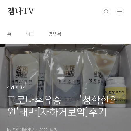
본문 바로가기
잼나TV
홈
태그
방명록
건강이야기
코로나후유증ㅜㅜ'청학한의
원'태반[자하거보약]후기
by 프리디와이♡
2022. 6. 7.