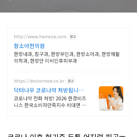
http://www.hamsoa.com
광고
함소아한의원
한방내과, 침구과, 한방부인과, 한방소아과, 한방재활
의학과, 한방안 이비인후피부과
https://doctornow.co.kr
광고
닥터나우 코로나약 처방됩니다
365일 24시간 진료가능
코로나약 전화 처방! 2026 한경비즈
니스 한국소비자만족지수 비대면 진
료 앱 1위
코로나 이후 현기증 두통 어지럼 피곤ㅜ