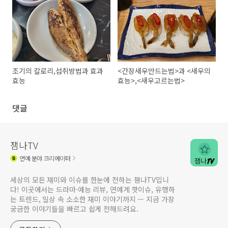
조기의 칼로리,섭취방법과 효과
<간장새우만드는법>과 <새우의
효능
효능>,<새우고르는법>
댓글
잼나TV
연예
분야 크리에이터
세상의 모든 재미와 이슈를 한눈에 전하는 잼나TV입니
다! 이곳에서는 드라마·예능 리뷰, 연예계 핫이슈, 유행하
는 트렌드, 일상 속 소소한 재미 이야기까지 — 지금 가장
궁금한 이야기들을 빠르고 쉽게 전해드려요.