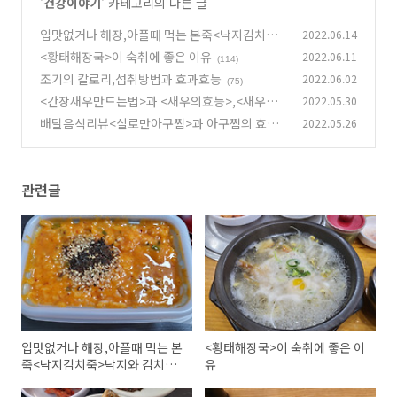
'
건강이야기
' 카테고리의 다른 글
입맛없거나 해장,아플때 먹는 본죽<낙지김치죽>
2022.06.14
낙지와 김치의효능.
<황태해장국>이 숙취에 좋은 이유
2022.06.11
(65)
(114)
조기의 칼로리,섭취방법과 효과효능
2022.06.02
(75)
<간장새우만드는법>과 <새우의효능>,<새우고
2022.05.30
르는법>
배달음식리뷰<살로만아구찜>과 아구찜의 효능
2022.05.26
(77)
(66)
관련글
입맛없거나 해장,아플때 먹는 본
<황태해장국>이 숙취에 좋은 이
죽<낙지김치죽>낙지와 김치의
유
효능.