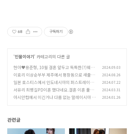
68
구독하기
'
인물이야기
' 카테고리의 다른 글
현아♥용준형, 10월 결혼 앞두고 독특한(?)웨딩
2024.09.03
화보 공개! 🎉
이효리 이상순부부 제주에서 평창동으로 새출발
2024.08.26
(26)
준비!
일본 호스티스에서 인도네시아의 퍼스트레이디
2024.07.22
(26)
까지! <데비 수카르노>의 파란만장한 일생
서유리 최병길PD이혼 했다네요.결혼 이혼 풀스
2024.03.31
(87)
토리
아시안컵에서 이긴거나 다름 없는 말레이시아 국
2024.01.26
(81)
가대표 감독<김판곤>감독에 대하여
(105)
관련글