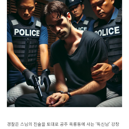
경찰은 스님의 진술을 토대로 공주 옥룡동에 사는 ‘독신남’ 강창