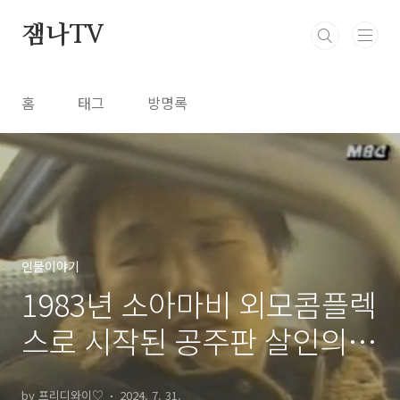
본문 바로가기
잼나TV
홈
태그
방명록
인물이야기
1983년 소아마비 외모콤플렉
스로 시작된 공주판 살인의
추억 연쇄살인범 강창구
by 프리디와이♡
2024. 7. 31.