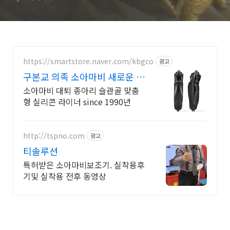
https://smartstore.naver.com/kbgco
광고
구본교 의족 소아마비 새로운 차
원의 편안한 움직임
소아마비 대퇴 종아리 슬관골 맞춤
형 실리콘 라이너 since 1990년
http://tspno.com
광고
티솔루션
특허받은 소아마비보조기. 실착용후
기및 실착용 전후 동영상