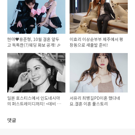
현아♥용준형, 10월 결혼 앞두
이효리 이상순부부 제주에서 평
고 독특한(?)웨딩 화보 공개! 🎉
창동으로 새출발 준비!
일본 호스티스에서 인도네시아
서유리 최병길PD이혼 했다네
의 퍼스트레이디까지! <데비 수
요.결혼 이혼 풀스토리
카르노>의 파란만장한 일생
댓글