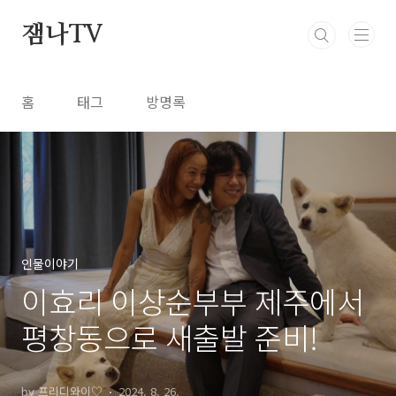
본문 바로가기
잼나TV
홈
태그
방명록
인물이야기
이효리 이상순부부 제주에서
평창동으로 새출발 준비!
by 프리디와이♡
2024. 8. 26.