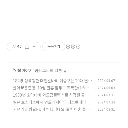
45
구독하기
'
인물이야기
' 카테고리의 다른 글
184명 성폭행한 대전발바리 이중구는 20대 딸을
2024.09.07
둔 자상한 아빠였다!?
현아♥용준형, 10월 결혼 앞두고 독특한(?)웨딩
2024.09.03
(11)
화보 공개! 🎉
1983년 소아마비 외모콤플렉스로 시작된 공주판
2024.07.31
(26)
살인의 추억 연쇄살인범 강창구
일본 호스티스에서 인도네시아의 퍼스트레이디
2024.07.22
(52)
까지! <데비 수카르노>의 파란만장한 일생
서유리 최병길PD이혼 했다네요.결혼 이혼 풀스
2024.03.31
(87)
토리
(81)