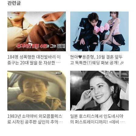
관련글
184명 성폭행한 대전발바리 이
현아♥용준형, 10월 결혼 앞두
중구는 20대 딸을 둔 자상한 아
고 독특한(?)웨딩 화보 공개! 🎉
빠였다!?
1983년 소아마비 외모콤플렉스
일본 호스티스에서 인도네시아
로 시작된 공주판 살인의 추억
의 퍼스트레이디까지! <데비 수
연쇄살인범 강창구
카르노>의 파란만장한 일생