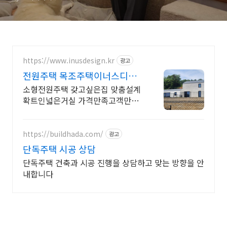
https://www.inusdesign.kr
광고
전원주택 목조주택이너스디자
인
소형전원주택 갖고싶은집 맞춤설계
확트인넓은거실 가격만족고객만족
오픈하우스운영중입니다
https://buildhada.com/
광고
단독주택 시공 상담
단독주택 건축과 시공 진행을 상담하고 맞는 방향을 안
내합니다