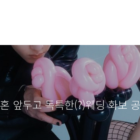
혼 앞두고 독특한(?)웨딩 화보 공개