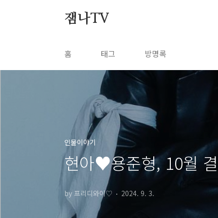
본문 바로가기
잼나TV
홈
태그
방명록
인물이야기
현아♥용준형, 10월 결
by 프리디와이♡
2024. 9. 3.