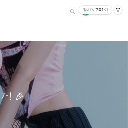
잼나TV
구독하기
! 🎉