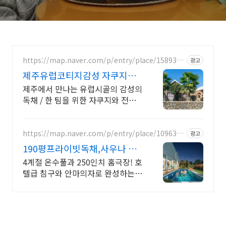
비결은?
https://map.naver.com/p/entry/place/1589368
광고
656
제주유럽코티지감성 자쿠지독
채 프라이빗 제주여행, 유럽감성
제주에서 만나는 유럽시골의 감성의
독채 / 한 팀을 위한 자쿠지와 전용
온실바베큐 모두 다른 다양한 유럽
감성의 제주독채에서 즐기는 프라이
빗 자쿠지와 전용온실바베큐
https://map.naver.com/p/entry/place/1096378
광고
163
190평프라이빗독채,사우나 예
쁜 4계절 온수수영장 힐링
4계절 온수풀과 250인치 홈극장! 호
텔급 침구와 안마의자로 완성하는
프리미엄독채 별빛 자쿠지와 불멍의
낭만! 스타일러와 사우나로 완성하
는 세심한 배려의 감성숙소