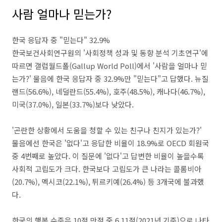
사람 얼마나 믿는가?
한국 응답자 중 "믿는다" 32.9%
한국보건사회연구원의 '사회정책 성과 및 동향 분석 기초연구'에
따르면 갤럽월드폴(Gallup World Poll)에서 '사람을 얼마나 믿
는가?' 물음에 한국 응답자 중 32.9%만 "믿는다"고 답했다. 뉴질
랜드(56.6%), 네덜란드(55.4%), 호주(48.5%), 캐나다(46.7%),
미국(37.0%), 일본(33.7%)보다 낮았다.
'곤란한 상황에서 도움을 청할 수 있는 친구나 친지가 있는가?'
물음에선 한국은 '없다'고 응답한 비율이 18.9%로 OECD 회원국
중 4번째로 높았다. 이 질문에 '없다'고 답변한 비율이 높을수록
사회적 고립도가 크다. 한국보다 고립도가 큰 나라는 콜롬비아
(20.7%), 멕시코(22.1%), 튀르키예(26.4%) 등 3개국에 불과했
다.
한국의 행복 수준은 10점 만점 중 6.11점(2021년 기준)으로 나타