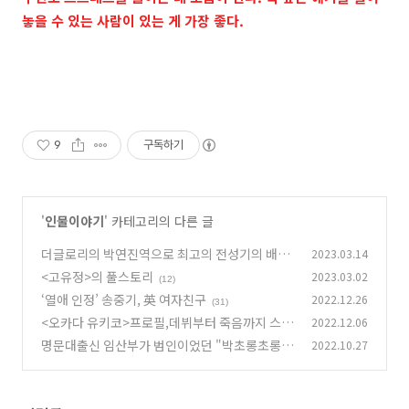
놓을 수 있는 사람이 있는 게 가장 좋다.
9
구독하기
'
인물이야기
' 카테고리의 다른 글
더글로리의 박연진역으로 최고의 전성기의 배우
2023.03.14
"임지연"의 대해 알아보자(출연작품 위주)
<고유정>의 풀스토리
2023.03.02
(9)
(12)
‘열애 인정’ 송중기, 英 여자친구
2022.12.26
(31)
<오카다 유키코>프로필,데뷔부터 죽음까지 스토
2022.12.06
리おかだゆきこ, OKADA YUKIKO
명문대출신 임산부가 범인이었던 "박초롱초롱빛
2022.10.27
(34)
나리 유괴사건"
(63)