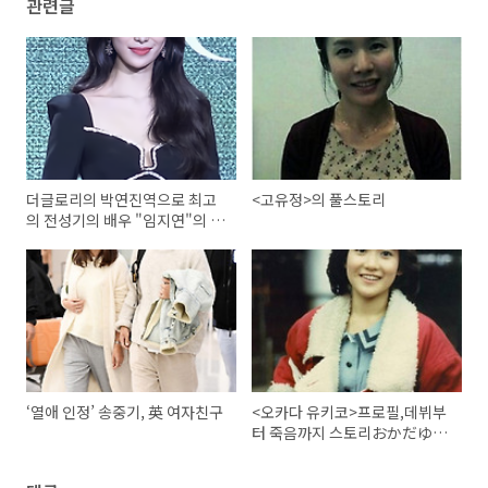
관련글
더글로리의 박연진역으로 최고
<고유정>의 풀스토리
의 전성기의 배우 "임지연"의 대
해 알아보자(출연작품 위주)
‘열애 인정’ 송중기, 英 여자친구
<오카다 유키코>프로필,데뷔부
터 죽음까지 스토리おかだゆき
こ, OKADA YUKIKO