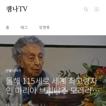
본문 바로가기
잼나TV
홈
태그
방명록
인물이야기
올해 115세로 세계 최고령자
인 마리아 브리냐스 모레라
할머니(스페인 거주)의 장수
by 프리디와이♡
2023. 3. 1.