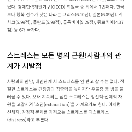
났다. 경제협력개발기구(OECD) 회원국 중 뒤에서 7번째다. 한국
보다 행복 점수가 낮은 나라는 그리스(6.10점), 일본(6.09점). 멕
시코(5.99점), 폴란드(5.98점), 콜롬비아(5.29점), 튀르키예(4.37
점) 등 6개 국가다.
스트레스는 모든 병의 근원!사람과의 관
계가 시발점
사람과의 만남, 대인관계 시 스트레스를 안 받고 살 수는 없다. 적
절한 스트레스는 긴장감과 집중력을 높이지만 우울증 등 병을 불
러올 수 있다. 오래 지속되는 심한 스트레스는 정신적-신체적 자
원을 고갈시켜 '소진(exhaustion)'을 가져오기도 한다. 이처럼
신체적, 감정적 문제를 가져오는 스트레스를 디스트레스
(distress)라고 부른다.