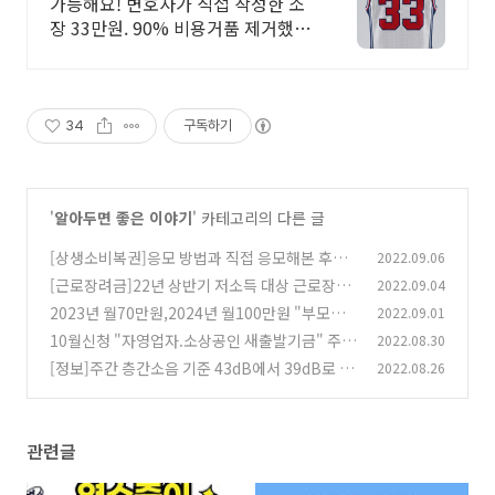
부가세포함
가능해요! 변호사가 직접 작성한 소
장 33만원. 90% 비용거품 제거했어
요 법리검토부터 소장 완성까지 직
접 작성
34
구독하기
'
알아두면 좋은 이야기
' 카테고리의 다른 글
[상생소비복권]응모 방법과 직접 응모해본 후기!
2022.09.06
참 쉽죠~
[근로장려금]22년 상반기 저소득 대상 근로장려
2022.09.04
(15)
금 9월15일까지 신청하세요.근로장려금 자격요
2023년 월70만원,2024년 월100만원 "부모급
2022.09.01
건 및 신청방법
여"신설! 부모급여 조건,지급대상.금액 및 총정
(14)
10월신청 "자영업자.소상공인 새출발기금" 주요
2022.08.30
리
내용,대상,지원규모,지원내용,지원체계 및 지원
(26)
[정보]주간 층간소음 기준 43dB에서 39dB로 강
2022.08.26
기간 안내
화 공동주택 층간소음 강화됩니다.
(54)
(24)
관련글