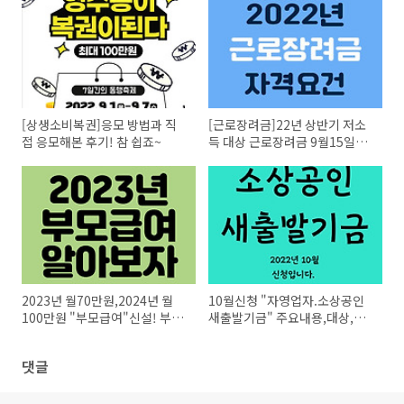
[상생소비복권]응모 방법과 직
[근로장려금]22년 상반기 저소
접 응모해본 후기! 참 쉽죠~
득 대상 근로장려금 9월15일까
지 신청하세요.근로장려금 자격
요건 및 신청방법
2023년 월70만원,2024년 월
10월신청 "자영업자.소상공인
100만원 "부모급여"신설! 부모
새출발기금" 주요내용,대상,지
급여 조건,지급대상.금액 및 총
원규모,지원내용,지원체계 및 지
정리
원기간 안내
댓글