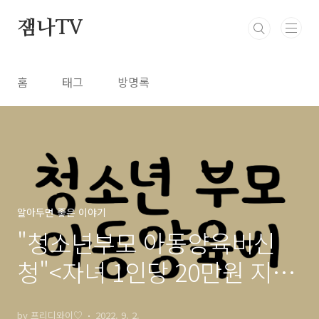
본문 바로가기
잼나TV
홈
태그
방명록
알아두면 좋은 이야기
"청소년부모 아동양육비신
청"<자녀 1인당 20만원 지원
>
by 프리디와이♡
2022. 9. 2.