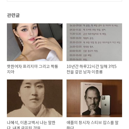
관련글
핫한여자 프리지아 그리고 짝퉁
10년간 하루22시간 일해 3억5
지아
천을 갚은 남자 이종룡
나혜석, 이혼고백서 나는 말한
애플의 창시자 스티브 잡스를 말
다. 내게 금지된 것을..
하다.