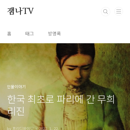
본문 바로가기
잼나TV
홈
태그
방명록
인물이야기
한국 최초로 파리에 간 무희
리진
by 프리디와이♡
2022. 1. 22.