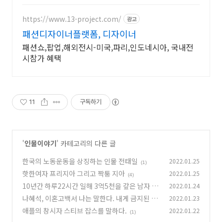
https://www.13-project.com/
광고
패션디자이너플랫폼, 디자이너
패션쇼,팝업,해외전시-미국,파리,인도네시아, 국내전
시참가 혜택
11
구독하기
'
인물이야기
' 카테고리의 다른 글
한국의 노동운동을 상징하는 인물 전태일
2022.01.25
(1)
핫한여자 프리지아 그리고 짝퉁 지아
2022.01.25
(4)
10년간 하루22시간 일해 3억5천을 갚은 남자 이
2022.01.24
종룡
나혜석, 이혼고백서 나는 말한다. 내게 금지된 것
2022.01.23
(2)
을..
애플의 창시자 스티브 잡스를 말하다.
2022.01.22
(1)
(1)